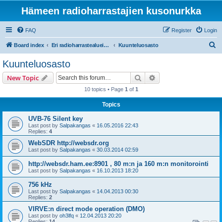
Hämeen radioharrastajien kusonurkka
FAQ
Register
Login
S
Board index
Eri radioharrastealueiden mukaiset osastot
Kuunteluosasto
e
Kuunteluosasto
a
Search
Advanced search
New Topic
r
10 topics • Page
1
of
1
c
Topics
h
UVB-76 Silent key
Last post by
Salpakangas
«
16.05.2016 22:43
Replies:
4
WebSDR http://websdr.org
Last post by
Salpakangas
«
30.03.2014 02:59
http://websdr.ham.ee:8901 , 80 m:n ja 160 m:n monitorointi
Last post by
Salpakangas
«
16.10.2013 18:20
756 kHz
Last post by
Salpakangas
«
14.04.2013 00:30
Replies:
2
VIRVE:n direct mode operation (DMO)
Last post by
oh3lfq
«
12.04.2013 20:20
Replies:
14