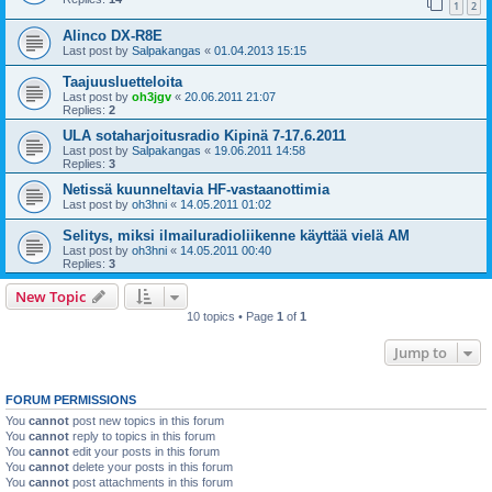
1
2
Alinco DX-R8E
Last post by
Salpakangas
«
01.04.2013 15:15
Taajuusluetteloita
Last post by
oh3jgv
«
20.06.2011 21:07
Replies:
2
ULA sotaharjoitusradio Kipinä 7-17.6.2011
Last post by
Salpakangas
«
19.06.2011 14:58
Replies:
3
Netissä kuunneltavia HF-vastaanottimia
Last post by
oh3hni
«
14.05.2011 01:02
Selitys, miksi ilmailuradioliikenne käyttää vielä AM
Last post by
oh3hni
«
14.05.2011 00:40
Replies:
3
New Topic
10 topics • Page
1
of
1
Jump to
FORUM PERMISSIONS
You
cannot
post new topics in this forum
You
cannot
reply to topics in this forum
You
cannot
edit your posts in this forum
You
cannot
delete your posts in this forum
You
cannot
post attachments in this forum