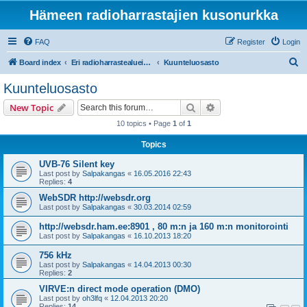
Hämeen radioharrastajien kusonurkka
FAQ
Register
Login
S
Board index
Eri radioharrastealueiden mukaiset osastot
Kuunteluosasto
e
Kuunteluosasto
a
Search
Advanced search
New Topic
r
10 topics • Page
1
of
1
c
Topics
h
UVB-76 Silent key
Last post by
Salpakangas
«
16.05.2016 22:43
Replies:
4
WebSDR http://websdr.org
Last post by
Salpakangas
«
30.03.2014 02:59
http://websdr.ham.ee:8901 , 80 m:n ja 160 m:n monitorointi
Last post by
Salpakangas
«
16.10.2013 18:20
756 kHz
Last post by
Salpakangas
«
14.04.2013 00:30
Replies:
2
VIRVE:n direct mode operation (DMO)
Last post by
oh3lfq
«
12.04.2013 20:20
Replies:
14