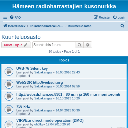
Hämeen radioharrastajien kusonurkka
FAQ
Register
Login
S
Board index
Eri radioharrastealueiden mukaiset osastot
Kuunteluosasto
e
Kuunteluosasto
a
Search
Advanced search
New Topic
r
10 topics • Page
1
of
1
c
Topics
h
UVB-76 Silent key
Last post by
Salpakangas
«
16.05.2016 22:43
Replies:
4
WebSDR http://websdr.org
Last post by
Salpakangas
«
30.03.2014 02:59
http://websdr.ham.ee:8901 , 80 m:n ja 160 m:n monitorointi
Last post by
Salpakangas
«
16.10.2013 18:20
756 kHz
Last post by
Salpakangas
«
14.04.2013 00:30
Replies:
2
VIRVE:n direct mode operation (DMO)
Last post by
oh3lfq
«
12.04.2013 20:20
Replies:
14