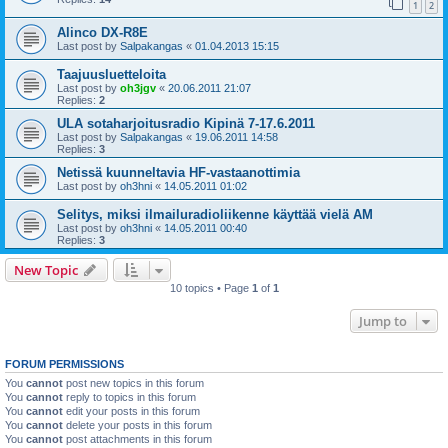
1
2
Alinco DX-R8E
Last post by
Salpakangas
«
01.04.2013 15:15
Taajuusluetteloita
Last post by
oh3jgv
«
20.06.2011 21:07
Replies:
2
ULA sotaharjoitusradio Kipinä 7-17.6.2011
Last post by
Salpakangas
«
19.06.2011 14:58
Replies:
3
Netissä kuunneltavia HF-vastaanottimia
Last post by
oh3hni
«
14.05.2011 01:02
Selitys, miksi ilmailuradioliikenne käyttää vielä AM
Last post by
oh3hni
«
14.05.2011 00:40
Replies:
3
New Topic
10 topics • Page
1
of
1
Jump to
FORUM PERMISSIONS
You
cannot
post new topics in this forum
You
cannot
reply to topics in this forum
You
cannot
edit your posts in this forum
You
cannot
delete your posts in this forum
You
cannot
post attachments in this forum