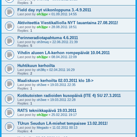
Replies:
3
Field day nyt viikonloppuna 3.-4.9.2011
Last post by
oh3jgv
«
01.09.2011 14:55
Aktiviteettia Viestikalliolla NYT lauantaina 27.08.2011!
Last post by
oh3jgv
«
28.08.2011 18:51
Replies:
1
Perinneradiotapahtuma 4.6.2011
Last post by
oh3muq
«
22.06.2011 21:39
Replies:
5
Vihdin alueen LA-kerhon rompepäivät 10.04.2011
Last post by
oh3jgv
«
08.04.2011 22:09
Huhtikuun kerhoilta
Last post by
oh3lfq
«
02.04.2011 16:29
Replies:
2
Maaliskuun kerhoilta 02.03.2011 klo 18->
Last post by
oh3we
«
19.03.2011 22:35
Replies:
1
Kotikutoisten radioiden kusopäivä (ITE 4) SU 27.3.2011
Last post by
oh3we
«
19.03.2011 22:28
Replies:
1
RATS tekniikkapäivä 19.03.2011
Last post by
oh3jgv
«
25.02.2011 19:17
TUrun Seudun LA-miehet tempaisee 13.02.2011!
Last post by
Megado
«
11.02.2011 00:13
Replies:
4