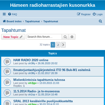
Hämeen radioharrastajien kusonurkka
FAQ
Register
Login
S
Board index
Tapahtumat
Tapahtumat
e
Tapahtumat
a
Search
Advanced search
New Topic
r
c
1
2
Next
32 topics
h
Topics
HAM RADIO 2020 online
Last post by
oh3lfq
«
26.06.2020 20:02
Ilmatorjuntaohjusjärjestelmä ITO 96 Buk-M1 esitelmä
Last post by
oh3lfq
«
21.02.2017 20:39
Mielenkiintoisia tapahtumia tulossa
Last post by
oh3jgv
«
13.03.2015 21:03
Replies:
1
11.5.2014 Radio- ja tv-museossa
Last post by
oh2op
«
11.05.2014 10:48
SRAL 2013 kesäleirille puolijoukkueteltta
Last post by
oh3jgv
«
30.03.2014 01:01