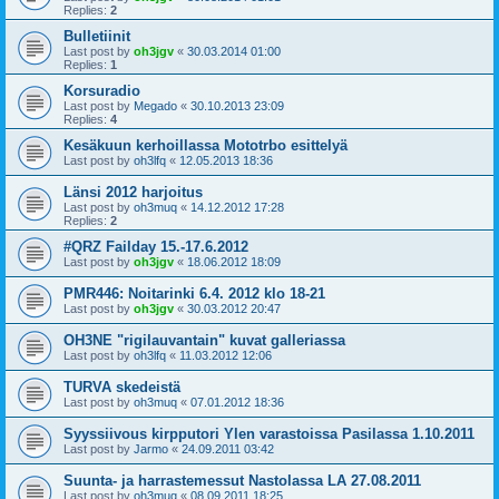
Replies:
2
Bulletiinit
Last post by
oh3jgv
«
30.03.2014 01:00
Replies:
1
Korsuradio
Last post by
Megado
«
30.10.2013 23:09
Replies:
4
Kesäkuun kerhoillassa Mototrbo esittelyä
Last post by
oh3lfq
«
12.05.2013 18:36
Länsi 2012 harjoitus
Last post by
oh3muq
«
14.12.2012 17:28
Replies:
2
#QRZ Failday 15.-17.6.2012
Last post by
oh3jgv
«
18.06.2012 18:09
PMR446: Noitarinki 6.4. 2012 klo 18-21
Last post by
oh3jgv
«
30.03.2012 20:47
OH3NE "rigilauvantain" kuvat galleriassa
Last post by
oh3lfq
«
11.03.2012 12:06
TURVA skedeistä
Last post by
oh3muq
«
07.01.2012 18:36
Syyssiivous kirpputori Ylen varastoissa Pasilassa 1.10.2011
Last post by
Jarmo
«
24.09.2011 03:42
Suunta- ja harrastemessut Nastolassa LA 27.08.2011
Last post by
oh3muq
«
08.09.2011 18:25