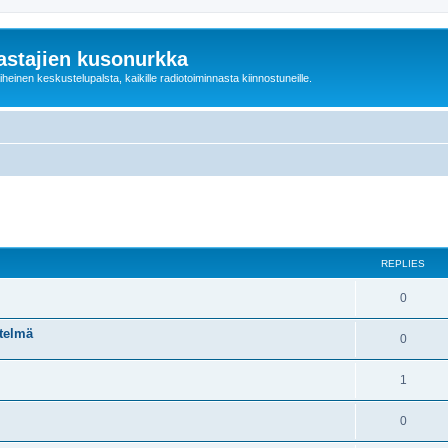
astajien kusonurkka
einen keskustelupalsta, kaikille radiotoiminnasta kiinnostuneille.
ed search
REPLIES
0
itelmä
0
1
0