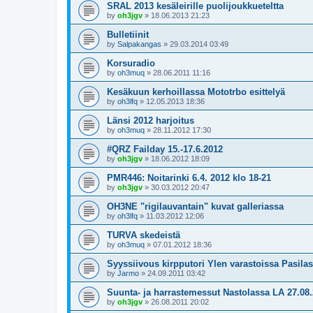
SRAL 2013 kesäleirille puolijoukkueteltta
by
oh3jgv
»
18.06.2013 21:23
Bulletiinit
by
Salpakangas
»
29.03.2014 03:49
Korsuradio
by
oh3muq
»
28.06.2011 11:16
Kesäkuun kerhoillassa Mototrbo esittelyä
by
oh3lfq
»
12.05.2013 18:36
Länsi 2012 harjoitus
by
oh3muq
»
28.11.2012 17:30
#QRZ Failday 15.-17.6.2012
by
oh3jgv
»
18.06.2012 18:09
PMR446: Noitarinki 6.4. 2012 klo 18-21
by
oh3jgv
»
30.03.2012 20:47
OH3NE "rigilauvantain" kuvat galleriassa
by
oh3lfq
»
11.03.2012 12:06
TURVA skedeistä
by
oh3muq
»
07.01.2012 18:36
Syyssiivous kirpputori Ylen varastoissa Pasilas
by
Jarmo
»
24.09.2011 03:42
Suunta- ja harrastemessut Nastolassa LA 27.08
by
oh3jgv
»
26.08.2011 20:02