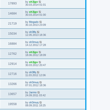
by
oh3jgv
17893
30.03.2014 01:01
by
oh3jgv
14684
30.03.2014 01:00
by
Megado
21719
30.10.2013 23:09
by
oh3lfq
15034
12.05.2013 18:36
by
oh3muq
16884
14.12.2012 17:28
by
oh3jgv
12762
18.06.2012 18:09
by
oh3jgv
12914
30.03.2012 20:47
by
oh3lfq
12716
11.03.2012 12:06
by
oh3muq
13266
07.01.2012 18:36
by
Jarmo
13657
24.09.2011 03:42
by
oh3muq
19558
08.09.2011 18:25