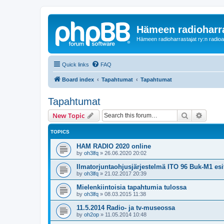
Hämeen radioharr
Hämeen radioharrastajat ry:n radioaih
Quick links
FAQ
Board index
Tapahtumat
Tapahtumat
Tapahtumat
Search
Advanc
New Topic
TOPICS
HAM RADIO 2020 online
by
oh3lfq
»
26.06.2020 20:02
Ilmatorjuntaohjusjärjestelmä ITO 96 Buk-M1 es
by
oh3lfq
»
21.02.2017 20:39
Mielenkiintoisia tapahtumia tulossa
by
oh3lfq
»
08.03.2015 11:38
11.5.2014 Radio- ja tv-museossa
by
oh2op
»
11.05.2014 10:48