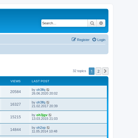
Search
Advanced search
Register
Login
1
2
Next
32 topics
VIEWS
LAST POST
by
oh3lfq
20584
26.06.2020 20:02
by
oh3lfq
16327
21.02.2017 20:39
by
oh3jgv
15215
13.03.2015 21:03
by
oh2op
14844
11.05.2014 10:48