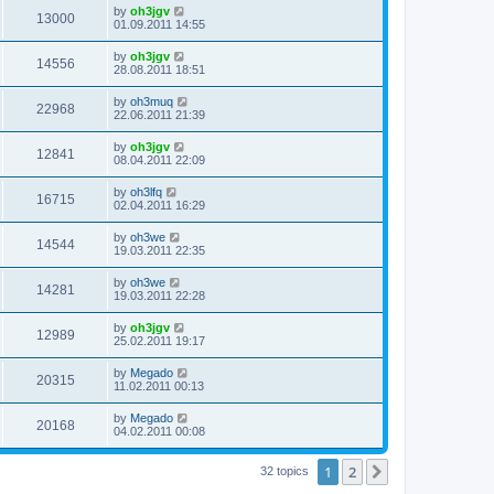
by
oh3jgv
13000
01.09.2011 14:55
by
oh3jgv
14556
28.08.2011 18:51
by
oh3muq
22968
22.06.2011 21:39
by
oh3jgv
12841
08.04.2011 22:09
by
oh3lfq
16715
02.04.2011 16:29
by
oh3we
14544
19.03.2011 22:35
by
oh3we
14281
19.03.2011 22:28
by
oh3jgv
12989
25.02.2011 19:17
by
Megado
20315
11.02.2011 00:13
by
Megado
20168
04.02.2011 00:08
1
2
Next
32 topics