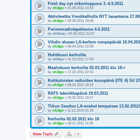
Field day nyt viikonloppuna 3.-4.9.2011
by
oh3jgv
»
01.09.2011 14:55
Aktiviteettia Viestikalliolla NYT lauantaina 27.08
by
oh3jgv
»
26.08.2011 19:46
Perinneradiotapahtuma 4.6.2011
by
oh3muq
»
06.05.2011 22:07
Vihdin alueen LA-kerhon rompepäivät 10.04.20
by
oh3jgv
»
08.04.2011 22:09
Huhtikuun kerhoilta
by
oh3hpu
»
31.03.2011 17:59
Maaliskuun kerhoilta 02.03.2011 klo 18->
by
oh3jgv
»
27.02.2011 22:16
Kotikutoisten radioiden kusopäivä (ITE 4) SU 27
by
oh3jgv
»
06.02.2011 10:19
RATS tekniikkapäivä 19.03.2011
by
oh3jgv
»
25.02.2011 19:17
TUrun Seudun LA-miehet tempaisee 13.02.2011!
by
oh3jgv
»
11.12.2010 01:29
Kerhoilta 02.02.2011 klo 18
by
oh3jgv
»
30.01.2011 21:05
New Topic