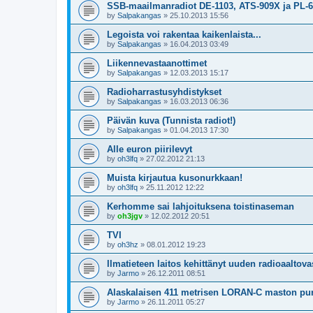
SSB-maailmanradiot DE-1103, ATS-909X ja PL-
by
Salpakangas
»
25.10.2013 15:56
Legoista voi rakentaa kaikenlaista...
by
Salpakangas
»
16.04.2013 03:49
Liikennevastaanottimet
by
Salpakangas
»
12.03.2013 15:17
Radioharrastusyhdistykset
by
Salpakangas
»
16.03.2013 06:36
Päivän kuva (Tunnista radiot!)
by
Salpakangas
»
01.04.2013 17:30
Alle euron piirilevyt
by
oh3lfq
»
27.02.2012 21:13
Muista kirjautua kusonurkkaan!
by
oh3lfq
»
25.11.2012 12:22
Kerhomme sai lahjoituksena toistinaseman
by
oh3jgv
»
12.02.2012 20:51
TVI
by
oh3hz
»
08.01.2012 19:23
Ilmatieteen laitos kehittänyt uuden radioaaltov
by
Jarmo
»
26.12.2011 08:51
Alaskalaisen 411 metrisen LORAN-C maston pu
by
Jarmo
»
26.11.2011 05:27