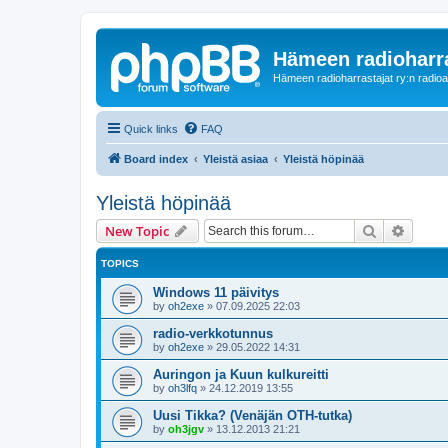
Hämeen radioharr
Hämeen radioharrastajat ry:n radioaih
Quick links
FAQ
Board index
Yleistä asiaa
Yleistä höpinää
Yleistä höpinää
Search
Advanc
New Topic
TOPICS
Windows 11 päivitys
by
oh2exe
»
07.09.2025 22:03
radio-verkkotunnus
by
oh2exe
»
29.05.2022 14:31
Auringon ja Kuun kulkureitti
by
oh3lfq
»
24.12.2019 13:55
Uusi Tikka? (Venäjän OTH-tutka)
by
oh3jgv
»
13.12.2013 21:21