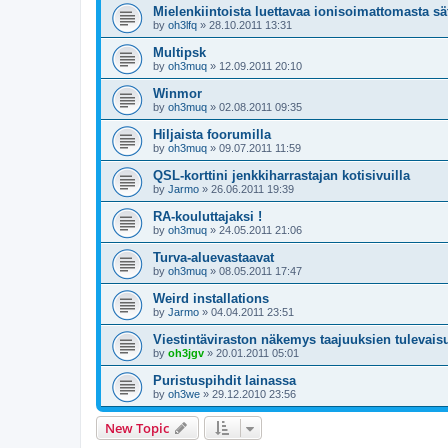
Mielenkiintoista luettavaa ionisoimattomasta sä
by
oh3lfq
»
28.10.2011 13:31
Multipsk
by
oh3muq
»
12.09.2011 20:10
Winmor
by
oh3muq
»
02.08.2011 09:35
Hiljaista foorumilla
by
oh3muq
»
09.07.2011 11:59
QSL-korttini jenkkiharrastajan kotisivuilla
by
Jarmo
»
26.06.2011 19:39
RA-kouluttajaksi !
by
oh3muq
»
24.05.2011 21:06
Turva-aluevastaavat
by
oh3muq
»
08.05.2011 17:47
Weird installations
by
Jarmo
»
04.04.2011 23:51
Viestintäviraston näkemys taajuuksien tulevais
by
oh3jgv
»
20.01.2011 05:01
Puristuspihdit lainassa
by
oh3we
»
29.12.2010 23:56
New Topic