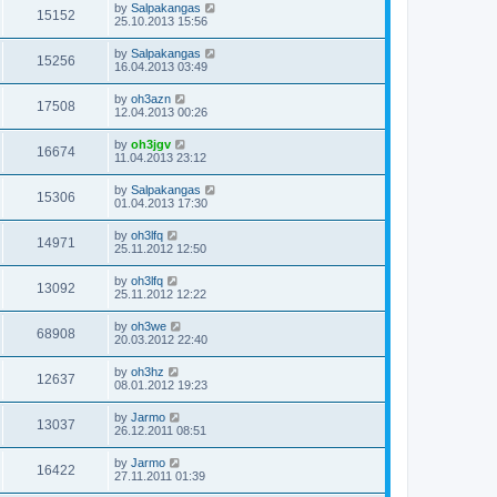
by
Salpakangas
15152
25.10.2013 15:56
by
Salpakangas
15256
16.04.2013 03:49
by
oh3azn
17508
12.04.2013 00:26
by
oh3jgv
16674
11.04.2013 23:12
by
Salpakangas
15306
01.04.2013 17:30
by
oh3lfq
14971
25.11.2012 12:50
by
oh3lfq
13092
25.11.2012 12:22
by
oh3we
68908
20.03.2012 22:40
by
oh3hz
12637
08.01.2012 19:23
by
Jarmo
13037
26.12.2011 08:51
by
Jarmo
16422
27.11.2011 01:39