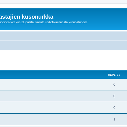
astajien kusonurkka
einen keskustelupalsta, kaikille radiotoiminnasta kiinnostuneille.
ed search
REPLIES
0
0
0
1