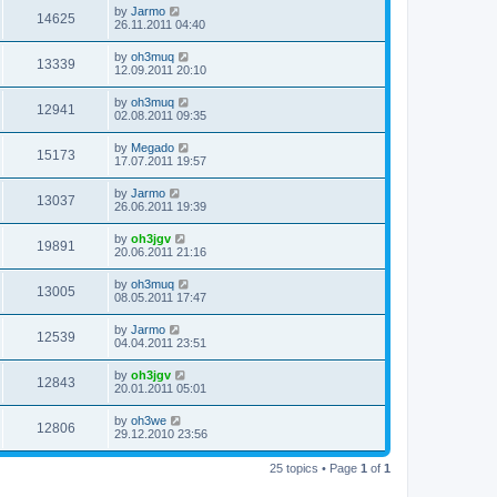
by
Jarmo
14625
26.11.2011 04:40
by
oh3muq
13339
12.09.2011 20:10
by
oh3muq
12941
02.08.2011 09:35
by
Megado
15173
17.07.2011 19:57
by
Jarmo
13037
26.06.2011 19:39
by
oh3jgv
19891
20.06.2011 21:16
by
oh3muq
13005
08.05.2011 17:47
by
Jarmo
12539
04.04.2011 23:51
by
oh3jgv
12843
20.01.2011 05:01
by
oh3we
12806
29.12.2010 23:56
25 topics • Page
1
of
1