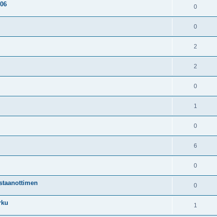
606
0
0
2
2
0
1
0
6
0
astaanottimen
0
rku
1