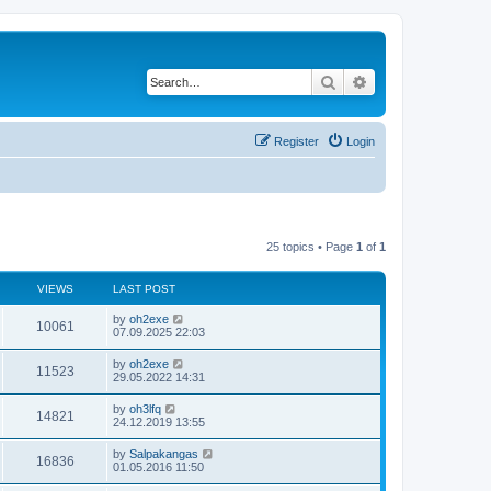
Search
Advanced search
Register
Login
25 topics • Page
1
of
1
VIEWS
LAST POST
by
oh2exe
10061
07.09.2025 22:03
by
oh2exe
11523
29.05.2022 14:31
by
oh3lfq
14821
24.12.2019 13:55
by
Salpakangas
16836
01.05.2016 11:50