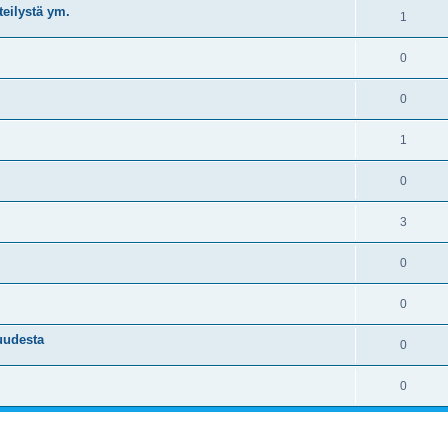
teilystä ym.
1
0
0
1
0
3
0
0
uudesta
0
0