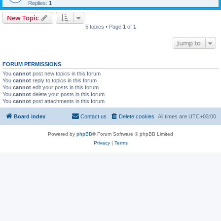
Replies:
1
New Topic
5 topics • Page
1
of
1
Jump to
FORUM PERMISSIONS
You
cannot
post new topics in this forum
You
cannot
reply to topics in this forum
You
cannot
edit your posts in this forum
You
cannot
delete your posts in this forum
You
cannot
post attachments in this forum
Board index
Contact us
Delete cookies
All times are
UTC+03:00
Powered by
phpBB
® Forum Software © phpBB Limited
Privacy
|
Terms