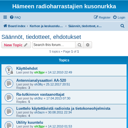
Hämeen radioharrastajien kusonurkka
FAQ
Register
Login
S
Board index
Kerhon ja keskustelupalstan tiedotteet
Säännöt, tiedotteet, ehdotukset
e
Säännöt, tiedotteet, ehdotukset
a
Search
Advanced search
New Topic
r
5 topics • Page
1
of
1
c
Topics
h
Käyttöehdot
Last post by
oh3jgv
«
14.12.2010 22:49
Antennianalysaattori AA-520
Last post by
oh3lfq
«
25.12.2017 20:51
Replies:
3
Ra-tutkinnon vastaanottajat
Last post by
oh3hz
«
17.04.2013 07:30
Replies:
5
Luettelo käytettävistä radioista ja tietokoneohjelmista
Last post by
oh3azn
«
30.08.2011 22:34
Replies:
4
Utility kuuntelu
Last post by
oh3jgv
«
14.12.2010 01:53