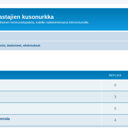
astajien kusonurkka
einen keskustelupalsta, kaikille radiotoiminnasta kiinnostuneille.
nöt, tiedotteet, ehdotukset
ed search
REPLIES
0
3
5
lmista
4