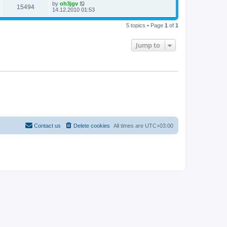
by
oh3jgv
15494
14.12.2010 01:53
5 topics • Page
1
of
1
Jump to
Contact us
Delete cookies
All times are
UTC+03:00