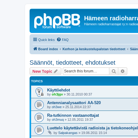
Hämeen radioharr
Hämeen radioharrastajat ry:n radioaih
Quick links
FAQ
Board index
Kerhon ja keskustelupalstan tiedotteet
Sään
Säännöt, tiedotteet, ehdotukset
Search
Advanc
New Topic
TOPICS
Käyttöehdot
by
oh3jgv
»
30.11.2010 00:37
Antennianalysaattori AA-520
by
oh3we
»
25.11.2014 22:37
Ra-tutkinnon vastaanottajat
by
oh3muq
»
12.05.2011 19:37
Luettelo käytettävistä radioista ja tietokoneohje
by
Salpakangas
»
19.06.2011 15:14