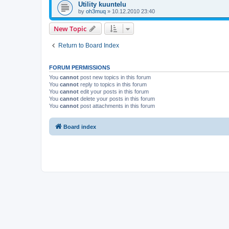
Utility kuuntelu
by
oh3muq
»
10.12.2010 23:40
New Topic
Return to Board Index
FORUM PERMISSIONS
You
cannot
post new topics in this forum
You
cannot
reply to topics in this forum
You
cannot
edit your posts in this forum
You
cannot
delete your posts in this forum
You
cannot
post attachments in this forum
Board index