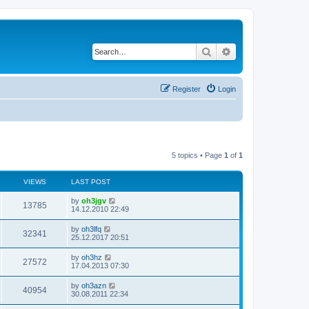
Search
Advanced search
Register
Login
5 topics • Page
1
of
1
VIEWS
LAST POST
by
oh3jgv
13785
14.12.2010 22:49
by
oh3lfq
32341
25.12.2017 20:51
by
oh3hz
27572
17.04.2013 07:30
by
oh3azn
40954
30.08.2011 22:34