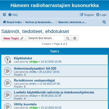
Hämeen radioharrastajien kusonurkka
FAQ
Register
Login
S
Board index
Kerhon ja keskustelupalstan tiedotteet
Säännöt, tiedotteet, ehdotukset
e
Säännöt, tiedotteet, ehdotukset
a
Search
Advanced search
New Topic
r
5 topics • Page
1
of
1
c
Topics
h
Käyttöehdot
Last post by
oh3jgv
«
14.12.2010 22:49
Antennianalysaattori AA-520
Last post by
oh3lfq
«
25.12.2017 20:51
Replies:
3
Ra-tutkinnon vastaanottajat
Last post by
oh3hz
«
17.04.2013 07:30
Replies:
5
Luettelo käytettävistä radioista ja tietokoneohjelmista
Last post by
oh3azn
«
30.08.2011 22:34
Replies:
4
Utility kuuntelu
Last post by
oh3jgv
«
14.12.2010 01:53