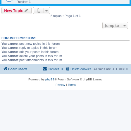
Replies:
1
New Topic
5 topics • Page
1
of
1
Jump to
FORUM PERMISSIONS
You
cannot
post new topics in this forum
You
cannot
reply to topics in this forum
You
cannot
edit your posts in this forum
You
cannot
delete your posts in this forum
You
cannot
post attachments in this forum
Board index
Contact us
Delete cookies
All times are
UTC+03:00
Powered by
phpBB
® Forum Software © phpBB Limited
Privacy
|
Terms