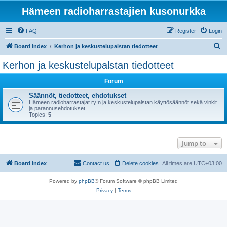
Hämeen radioharrastajien kusonurkka
FAQ
Register
Login
S
Board index
Kerhon ja keskustelupalstan tiedotteet
e
Kerhon ja keskustelupalstan tiedotteet
a
Forum
r
c
Säännöt, tiedotteet, ehdotukset
Hämeen radioharrastajat ry:n ja keskustelupalstan käyttösäännöt sekä vinkit
h
ja parannusehdotukset
Topics:
5
Jump to
Board index
Contact us
Delete cookies
All times are
UTC+03:00
Powered by
phpBB
® Forum Software © phpBB Limited
Privacy
|
Terms