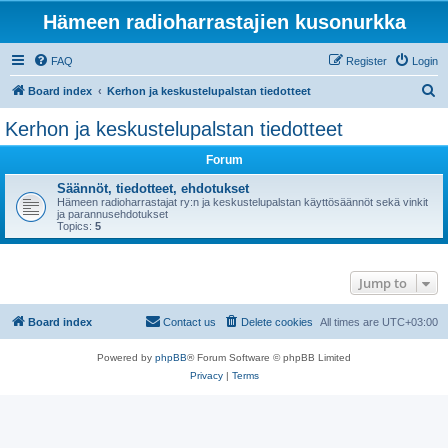
Hämeen radioharrastajien kusonurkka
FAQ
Register
Login
S
Board index
Kerhon ja keskustelupalstan tiedotteet
e
Kerhon ja keskustelupalstan tiedotteet
a
Forum
r
c
Säännöt, tiedotteet, ehdotukset
Hämeen radioharrastajat ry:n ja keskustelupalstan käyttösäännöt sekä vinkit
h
ja parannusehdotukset
Topics:
5
Jump to
Board index
Contact us
Delete cookies
All times are
UTC+03:00
Powered by
phpBB
® Forum Software © phpBB Limited
Privacy
|
Terms