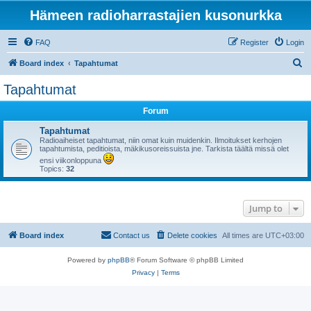
Hämeen radioharrastajien kusonurkka
FAQ
Register
Login
S
Board index
Tapahtumat
e
Tapahtumat
a
Forum
r
c
Tapahtumat
Radioaiheiset tapahtumat, niin omat kuin muidenkin. Ilmoitukset kerhojen
h
tapahtumista, peditioista, mäkikusoreissuista jne. Tarkista täältä missä olet
ensi viikonloppuna
Topics:
32
Jump to
Board index
Contact us
Delete cookies
All times are
UTC+03:00
Powered by
phpBB
® Forum Software © phpBB Limited
Privacy
|
Terms