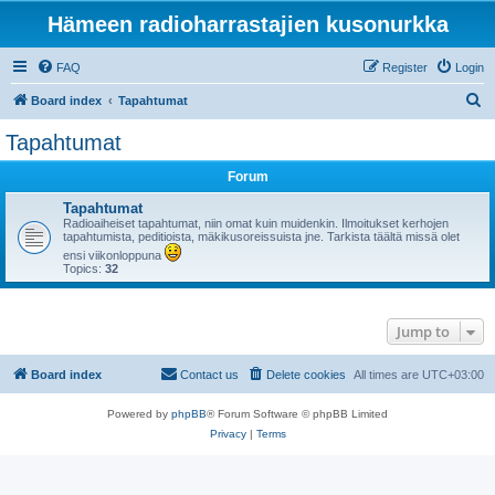
Hämeen radioharrastajien kusonurkka
FAQ
Register
Login
S
Board index
Tapahtumat
e
Tapahtumat
a
Forum
r
c
Tapahtumat
Radioaiheiset tapahtumat, niin omat kuin muidenkin. Ilmoitukset kerhojen
h
tapahtumista, peditioista, mäkikusoreissuista jne. Tarkista täältä missä olet
ensi viikonloppuna
Topics:
32
Jump to
Board index
Contact us
Delete cookies
All times are
UTC+03:00
Powered by
phpBB
® Forum Software © phpBB Limited
Privacy
|
Terms