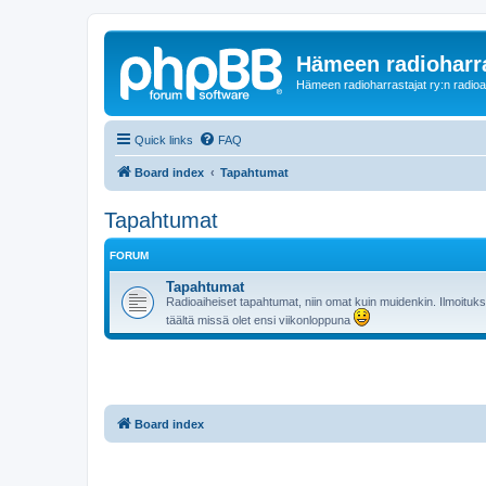
Hämeen radioharr
Hämeen radioharrastajat ry:n radioaih
Quick links
FAQ
Board index
Tapahtumat
Tapahtumat
FORUM
Tapahtumat
Radioaiheiset tapahtumat, niin omat kuin muidenkin. Ilmoituks
täältä missä olet ensi viikonloppuna
Board index