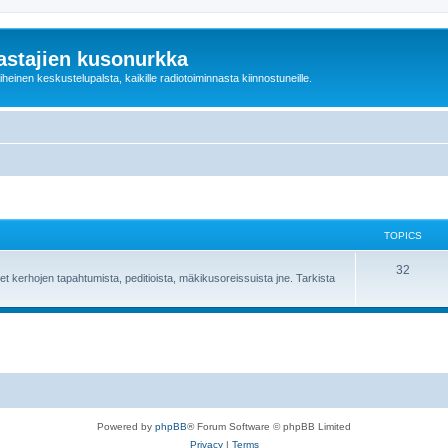
astajien kusonurkka
einen keskustelupalsta, kaikille radiotoiminnasta kiinnostuneille.
TOPICS
32
et kerhojen tapahtumista, peditioista, mäkikusoreissuista jne. Tarkista
Powered by
phpBB
® Forum Software © phpBB Limited
Privacy
|
Terms