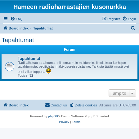
Hämeen radioharrastajien kusonurkka
FAQ
Register
Login
S
Board index
Tapahtumat
e
Tapahtumat
a
Forum
r
c
Tapahtumat
Radioaiheiset tapahtumat, niin omat kuin muidenkin. Ilmoitukset kerhojen
h
tapahtumista, peditioista, mäkikusoreissuista jne. Tarkista täältä missä olet
ensi viikonloppuna
Topics:
32
Jump to
Board index
Contact us
Delete cookies
All times are
UTC+03:00
Powered by
phpBB
® Forum Software © phpBB Limited
Privacy
|
Terms