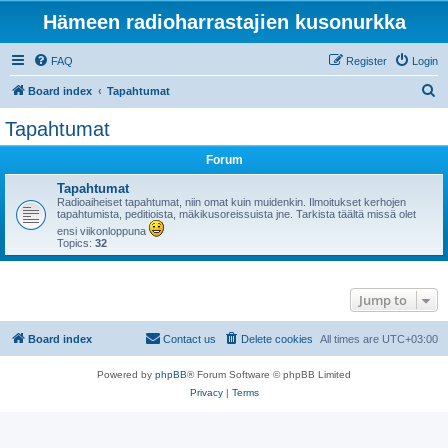
Hämeen radioharrastajien kusonurkka
FAQ
Register
Login
S
Board index
Tapahtumat
e
Tapahtumat
a
Forum
r
c
Tapahtumat
Radioaiheiset tapahtumat, niin omat kuin muidenkin. Ilmoitukset kerhojen
h
tapahtumista, peditioista, mäkikusoreissuista jne. Tarkista täältä missä olet
ensi viikonloppuna
Topics:
32
Jump to
Board index
Contact us
Delete cookies
All times are
UTC+03:00
Powered by
phpBB
® Forum Software © phpBB Limited
Privacy
|
Terms