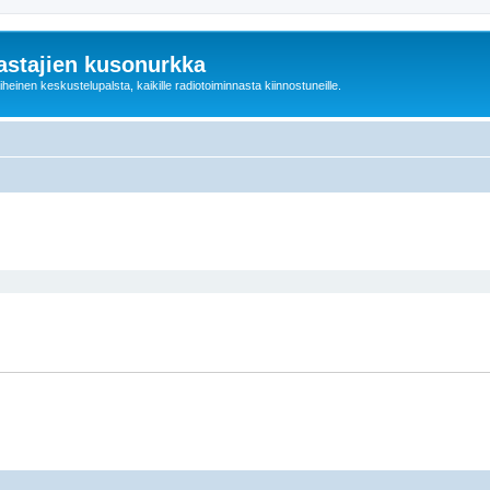
astajien kusonurkka
einen keskustelupalsta, kaikille radiotoiminnasta kiinnostuneille.
ed search