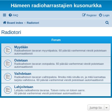
Hämeen radioharrastajien kusonurkka
FAQ
Register
Login
S
Board index
Radiotori
e
Radiotori
a
Forum
r
c
Myydään
Radioaiheisen tavaran myyntipalsta. 60 päivää vanhemmat viestit poistetaan
h
automaattisesti
Ostetaan
Radioaiheisen tavaran ostopalsta. 60 päivää vanhemmat viestit poistetaan
automaattisesti
Vaihdetaan
Radioaiheisen tavaran vaihtopalsta. Ilmoita mitä sinulla on, ja mitä kannattaa
tarjota vaihdossa. 60 päivää vanhemmat viestit poistetaan automaattisesti
Lahjoitetaan
Lahjoita radioaihesta tavaraa. Toisen romu on toisen aarre.
60 päivää vanhemmat viestit poistetaan automaattisesti
Jump to