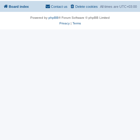
Board index
Contact us
Delete cookies
All times are
UTC+03:00
Powered by
phpBB
® Forum Software © phpBB Limited
Privacy
|
Terms