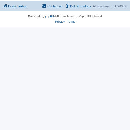
Board index
Contact us
Delete cookies
All times are
UTC+03:00
Powered by
phpBB
® Forum Software © phpBB Limited
Privacy
|
Terms