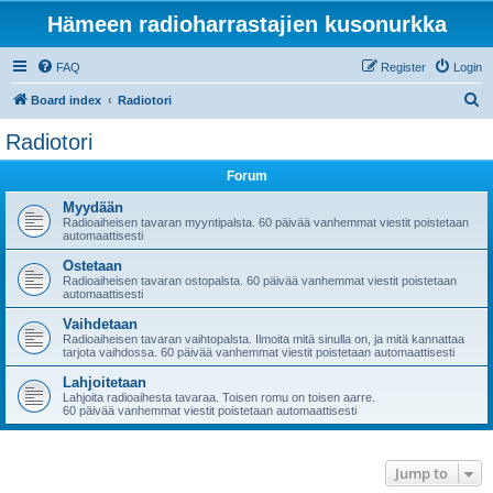
Hämeen radioharrastajien kusonurkka
FAQ
Register
Login
S
Board index
Radiotori
e
Radiotori
a
Forum
r
c
Myydään
Radioaiheisen tavaran myyntipalsta. 60 päivää vanhemmat viestit poistetaan
h
automaattisesti
Ostetaan
Radioaiheisen tavaran ostopalsta. 60 päivää vanhemmat viestit poistetaan
automaattisesti
Vaihdetaan
Radioaiheisen tavaran vaihtopalsta. Ilmoita mitä sinulla on, ja mitä kannattaa
tarjota vaihdossa. 60 päivää vanhemmat viestit poistetaan automaattisesti
Lahjoitetaan
Lahjoita radioaihesta tavaraa. Toisen romu on toisen aarre.
60 päivää vanhemmat viestit poistetaan automaattisesti
Jump to