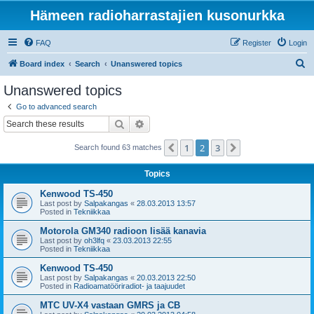
Hämeen radioharrastajien kusonurkka
FAQ
Register
Login
S
Board index
Search
Unanswered topics
e
Unanswered topics
a
Go to advanced search
r
Search
Advanced search
c
1
2
3
Previous
Next
Search found 63 matches
h
Topics
Kenwood TS-450
Last post by
Salpakangas
«
28.03.2013 13:57
Posted in
Tekniikkaa
Motorola GM340 radioon lisää kanavia
Last post by
oh3lfq
«
23.03.2013 22:55
Posted in
Tekniikkaa
Kenwood TS-450
Last post by
Salpakangas
«
20.03.2013 22:50
Posted in
Radioamatööriradiot- ja taajuudet
MTC UV-X4 vastaan GMRS ja CB