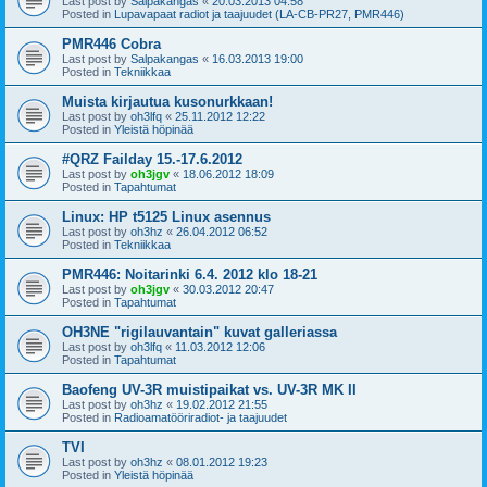
Last post by
Salpakangas
«
20.03.2013 04:58
Posted in
Lupavapaat radiot ja taajuudet (LA-CB-PR27, PMR446)
PMR446 Cobra
Last post by
Salpakangas
«
16.03.2013 19:00
Posted in
Tekniikkaa
Muista kirjautua kusonurkkaan!
Last post by
oh3lfq
«
25.11.2012 12:22
Posted in
Yleistä höpinää
#QRZ Failday 15.-17.6.2012
Last post by
oh3jgv
«
18.06.2012 18:09
Posted in
Tapahtumat
Linux: HP t5125 Linux asennus
Last post by
oh3hz
«
26.04.2012 06:52
Posted in
Tekniikkaa
PMR446: Noitarinki 6.4. 2012 klo 18-21
Last post by
oh3jgv
«
30.03.2012 20:47
Posted in
Tapahtumat
OH3NE "rigilauvantain" kuvat galleriassa
Last post by
oh3lfq
«
11.03.2012 12:06
Posted in
Tapahtumat
Baofeng UV-3R muistipaikat vs. UV-3R MK II
Last post by
oh3hz
«
19.02.2012 21:55
Posted in
Radioamatööriradiot- ja taajuudet
TVI
Last post by
oh3hz
«
08.01.2012 19:23
Posted in
Yleistä höpinää