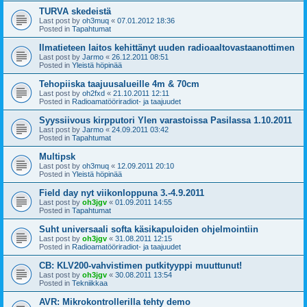
TURVA skedeistä
Last post by
oh3muq
«
07.01.2012 18:36
Posted in
Tapahtumat
Ilmatieteen laitos kehittänyt uuden radioaaltovastaanottimen
Last post by
Jarmo
«
26.12.2011 08:51
Posted in
Yleistä höpinää
Tehopiiska taajuusalueille 4m & 70cm
Last post by
oh2fxd
«
21.10.2011 12:11
Posted in
Radioamatööriradiot- ja taajuudet
Syyssiivous kirpputori Ylen varastoissa Pasilassa 1.10.2011
Last post by
Jarmo
«
24.09.2011 03:42
Posted in
Tapahtumat
Multipsk
Last post by
oh3muq
«
12.09.2011 20:10
Posted in
Yleistä höpinää
Field day nyt viikonloppuna 3.-4.9.2011
Last post by
oh3jgv
«
01.09.2011 14:55
Posted in
Tapahtumat
Suht universaali softa käsikapuloiden ohjelmointiin
Last post by
oh3jgv
«
31.08.2011 12:15
Posted in
Radioamatööriradiot- ja taajuudet
CB: KLV200-vahvistimen putkityyppi muuttunut!
Last post by
oh3jgv
«
30.08.2011 13:54
Posted in
Tekniikkaa
AVR: Mikrokontrollerilla tehty demo