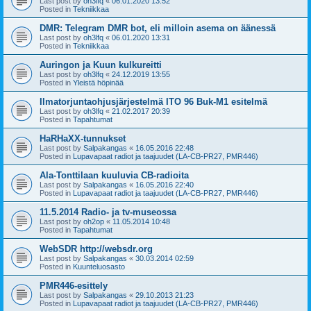
Last post by
oh3lfq
«
06.01.2020 13:52
Posted in
Tekniikkaa
DMR: Telegram DMR bot, eli milloin asema on äänessä
Last post by
oh3lfq
«
06.01.2020 13:31
Posted in
Tekniikkaa
Auringon ja Kuun kulkureitti
Last post by
oh3lfq
«
24.12.2019 13:55
Posted in
Yleistä höpinää
Ilmatorjuntaohjusjärjestelmä ITO 96 Buk-M1 esitelmä
Last post by
oh3lfq
«
21.02.2017 20:39
Posted in
Tapahtumat
HaRHaXX-tunnukset
Last post by
Salpakangas
«
16.05.2016 22:48
Posted in
Lupavapaat radiot ja taajuudet (LA-CB-PR27, PMR446)
Ala-Tonttilaan kuuluvia CB-radioita
Last post by
Salpakangas
«
16.05.2016 22:40
Posted in
Lupavapaat radiot ja taajuudet (LA-CB-PR27, PMR446)
11.5.2014 Radio- ja tv-museossa
Last post by
oh2op
«
11.05.2014 10:48
Posted in
Tapahtumat
WebSDR http://websdr.org
Last post by
Salpakangas
«
30.03.2014 02:59
Posted in
Kuunteluosasto
PMR446-esittely
Last post by
Salpakangas
«
29.10.2013 21:23
Posted in
Lupavapaat radiot ja taajuudet (LA-CB-PR27, PMR446)