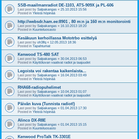
SSB-maailmanradiot DE-1103, ATS-909X ja PL-606
Last post by
Salpakangas
«
25.10.2013 15:56
Posted in
Yleistä höpinää
http://websdr.ham.ee:8901 , 80 m:n ja 160 m:n monitorointi
Last post by
Salpakangas
«
16.10.2013 18:20
Posted in
Kuunteluosasto
Kesäkuun kerhoillassa Mototrbo esittelyä
Last post by
oh3lfq
«
12.05.2013 18:36
Posted in
Tapahtumat
Kenwood TS-480 SAT
Last post by
Salpakangas
«
30.04.2013 06:53
Posted in
Käyttöluvan vaativat radiot ja taajuudet
Legoista voi rakentaa kaikenlaista...
Last post by
Salpakangas
«
16.04.2013 03:49
Posted in
Yleistä höpinää
RHA68-radiopuhelimet
Last post by
Salpakangas
«
10.04.2013 01:07
Posted in
Käyttöluvan vaativat radiot ja taajuudet
Päivän kuva (Tunnista radiot!)
Last post by
Salpakangas
«
01.04.2013 17:30
Posted in
Yleistä höpinää
Alinco DX-R8E
Last post by
Salpakangas
«
01.04.2013 15:15
Posted in
Kuunteluosasto
Kenwood ProTalk TK-3301E