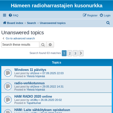
Hämeen radioharrastajien kusonurkka
FAQ
Register
Login
S
Board index
Search
Unanswered topics
e
Unanswered topics
a
Go to advanced search
r
Search
Advanced search
c
1
2
3
Next
Search found 63 matches
h
Topics
Windows 11 päivitys
Last post by
oh2exe
«
07.09.2025 22:03
Posted in
Yleistä höpinää
radio-verkkotunnus
Last post by
oh2exe
«
29.05.2022 14:31
Posted in
Yleistä höpinää
HAM RADIO 2020 online
Last post by
oh3lfq
«
26.06.2020 20:02
Posted in
Tapahtumat
HAM: Laite sähkötyksen opiskeluun