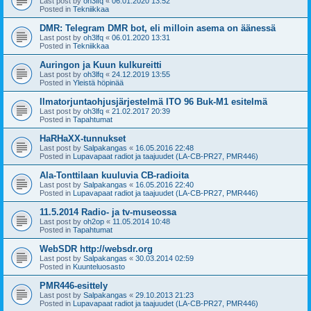
Last post by
oh3lfq
«
06.01.2020 13:52
Posted in
Tekniikkaa
DMR: Telegram DMR bot, eli milloin asema on äänessä
Last post by
oh3lfq
«
06.01.2020 13:31
Posted in
Tekniikkaa
Auringon ja Kuun kulkureitti
Last post by
oh3lfq
«
24.12.2019 13:55
Posted in
Yleistä höpinää
Ilmatorjuntaohjusjärjestelmä ITO 96 Buk-M1 esitelmä
Last post by
oh3lfq
«
21.02.2017 20:39
Posted in
Tapahtumat
HaRHaXX-tunnukset
Last post by
Salpakangas
«
16.05.2016 22:48
Posted in
Lupavapaat radiot ja taajuudet (LA-CB-PR27, PMR446)
Ala-Tonttilaan kuuluvia CB-radioita
Last post by
Salpakangas
«
16.05.2016 22:40
Posted in
Lupavapaat radiot ja taajuudet (LA-CB-PR27, PMR446)
11.5.2014 Radio- ja tv-museossa
Last post by
oh2op
«
11.05.2014 10:48
Posted in
Tapahtumat
WebSDR http://websdr.org
Last post by
Salpakangas
«
30.03.2014 02:59
Posted in
Kuunteluosasto
PMR446-esittely
Last post by
Salpakangas
«
29.10.2013 21:23
Posted in
Lupavapaat radiot ja taajuudet (LA-CB-PR27, PMR446)