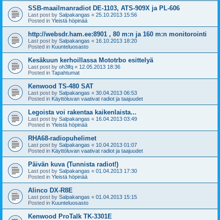
SSB-maailmanradiot DE-1103, ATS-909X ja PL-606
Last post by
Salpakangas
«
25.10.2013 15:56
Posted in
Yleistä höpinää
http://websdr.ham.ee:8901 , 80 m:n ja 160 m:n monitorointi
Last post by
Salpakangas
«
16.10.2013 18:20
Posted in
Kuunteluosasto
Kesäkuun kerhoillassa Mototrbo esittelyä
Last post by
oh3lfq
«
12.05.2013 18:36
Posted in
Tapahtumat
Kenwood TS-480 SAT
Last post by
Salpakangas
«
30.04.2013 06:53
Posted in
Käyttöluvan vaativat radiot ja taajuudet
Legoista voi rakentaa kaikenlaista...
Last post by
Salpakangas
«
16.04.2013 03:49
Posted in
Yleistä höpinää
RHA68-radiopuhelimet
Last post by
Salpakangas
«
10.04.2013 01:07
Posted in
Käyttöluvan vaativat radiot ja taajuudet
Päivän kuva (Tunnista radiot!)
Last post by
Salpakangas
«
01.04.2013 17:30
Posted in
Yleistä höpinää
Alinco DX-R8E
Last post by
Salpakangas
«
01.04.2013 15:15
Posted in
Kuunteluosasto
Kenwood ProTalk TK-3301E