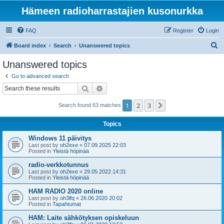
Hämeen radioharrastajien kusonurkka
FAQ
Register
Login
S
Board index
Search
Unanswered topics
e
Unanswered topics
a
Go to advanced search
r
Search
Advanced search
c
1
2
3
Next
Search found 63 matches
h
Topics
Windows 11 päivitys
Last post by
oh2exe
«
07.09.2025 22:03
Posted in
Yleistä höpinää
radio-verkkotunnus
Last post by
oh2exe
«
29.05.2022 14:31
Posted in
Yleistä höpinää
HAM RADIO 2020 online
Last post by
oh3lfq
«
26.06.2020 20:02
Posted in
Tapahtumat
HAM: Laite sähkötyksen opiskeluun