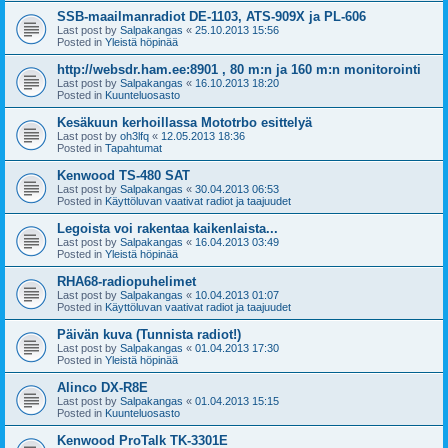
SSB-maailmanradiot DE-1103, ATS-909X ja PL-606
Last post by
Salpakangas
«
25.10.2013 15:56
Posted in
Yleistä höpinää
http://websdr.ham.ee:8901 , 80 m:n ja 160 m:n monitorointi
Last post by
Salpakangas
«
16.10.2013 18:20
Posted in
Kuunteluosasto
Kesäkuun kerhoillassa Mototrbo esittelyä
Last post by
oh3lfq
«
12.05.2013 18:36
Posted in
Tapahtumat
Kenwood TS-480 SAT
Last post by
Salpakangas
«
30.04.2013 06:53
Posted in
Käyttöluvan vaativat radiot ja taajuudet
Legoista voi rakentaa kaikenlaista...
Last post by
Salpakangas
«
16.04.2013 03:49
Posted in
Yleistä höpinää
RHA68-radiopuhelimet
Last post by
Salpakangas
«
10.04.2013 01:07
Posted in
Käyttöluvan vaativat radiot ja taajuudet
Päivän kuva (Tunnista radiot!)
Last post by
Salpakangas
«
01.04.2013 17:30
Posted in
Yleistä höpinää
Alinco DX-R8E
Last post by
Salpakangas
«
01.04.2013 15:15
Posted in
Kuunteluosasto
Kenwood ProTalk TK-3301E