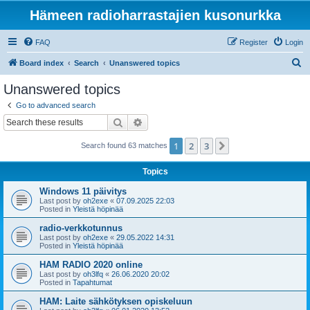
Hämeen radioharrastajien kusonurkka
FAQ
Register
Login
S
Board index
Search
Unanswered topics
e
Unanswered topics
a
Go to advanced search
r
Search
Advanced search
c
1
2
3
Next
Search found 63 matches
h
Topics
Windows 11 päivitys
Last post by
oh2exe
«
07.09.2025 22:03
Posted in
Yleistä höpinää
radio-verkkotunnus
Last post by
oh2exe
«
29.05.2022 14:31
Posted in
Yleistä höpinää
HAM RADIO 2020 online
Last post by
oh3lfq
«
26.06.2020 20:02
Posted in
Tapahtumat
HAM: Laite sähkötyksen opiskeluun