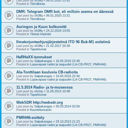
Last post by
oh3lfq
«
06.01.2020 13:52
Posted in
Tekniikkaa
DMR: Telegram DMR bot, eli milloin asema on äänessä
Last post by
oh3lfq
«
06.01.2020 13:31
Posted in
Tekniikkaa
Auringon ja Kuun kulkureitti
Last post by
oh3lfq
«
24.12.2019 13:55
Posted in
Yleistä höpinää
Ilmatorjuntaohjusjärjestelmä ITO 96 Buk-M1 esitelmä
Last post by
oh3lfq
«
21.02.2017 20:39
Posted in
Tapahtumat
HaRHaXX-tunnukset
Last post by
Salpakangas
«
16.05.2016 22:48
Posted in
Lupavapaat radiot ja taajuudet (LA-CB-PR27, PMR446)
Ala-Tonttilaan kuuluvia CB-radioita
Last post by
Salpakangas
«
16.05.2016 22:40
Posted in
Lupavapaat radiot ja taajuudet (LA-CB-PR27, PMR446)
11.5.2014 Radio- ja tv-museossa
Last post by
oh2op
«
11.05.2014 10:48
Posted in
Tapahtumat
WebSDR http://websdr.org
Last post by
Salpakangas
«
30.03.2014 02:59
Posted in
Kuunteluosasto
PMR446-esittely
Last post by
Salpakangas
«
29.10.2013 21:23
Posted in
Lupavapaat radiot ja taajuudet (LA-CB-PR27, PMR446)