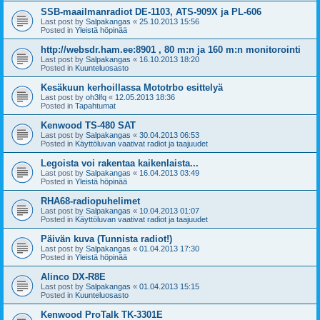
SSB-maailmanradiot DE-1103, ATS-909X ja PL-606
Last post by
Salpakangas
«
25.10.2013 15:56
Posted in
Yleistä höpinää
http://websdr.ham.ee:8901 , 80 m:n ja 160 m:n monitorointi
Last post by
Salpakangas
«
16.10.2013 18:20
Posted in
Kuunteluosasto
Kesäkuun kerhoillassa Mototrbo esittelyä
Last post by
oh3lfq
«
12.05.2013 18:36
Posted in
Tapahtumat
Kenwood TS-480 SAT
Last post by
Salpakangas
«
30.04.2013 06:53
Posted in
Käyttöluvan vaativat radiot ja taajuudet
Legoista voi rakentaa kaikenlaista...
Last post by
Salpakangas
«
16.04.2013 03:49
Posted in
Yleistä höpinää
RHA68-radiopuhelimet
Last post by
Salpakangas
«
10.04.2013 01:07
Posted in
Käyttöluvan vaativat radiot ja taajuudet
Päivän kuva (Tunnista radiot!)
Last post by
Salpakangas
«
01.04.2013 17:30
Posted in
Yleistä höpinää
Alinco DX-R8E
Last post by
Salpakangas
«
01.04.2013 15:15
Posted in
Kuunteluosasto
Kenwood ProTalk TK-3301E