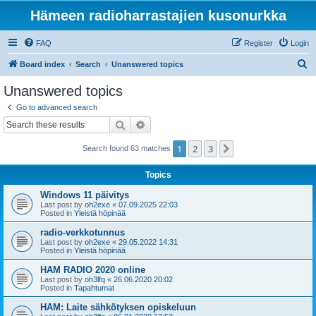
Hämeen radioharrastajien kusonurkka
FAQ
Register
Login
S
Board index
Search
Unanswered topics
e
Unanswered topics
a
Go to advanced search
r
Search
Advanced search
c
1
2
3
Next
Search found 63 matches
h
Topics
Windows 11 päivitys
Last post by
oh2exe
«
07.09.2025 22:03
Posted in
Yleistä höpinää
radio-verkkotunnus
Last post by
oh2exe
«
29.05.2022 14:31
Posted in
Yleistä höpinää
HAM RADIO 2020 online
Last post by
oh3lfq
«
26.06.2020 20:02
Posted in
Tapahtumat
HAM: Laite sähkötyksen opiskeluun