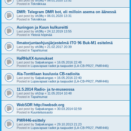
Last post by
oh3lfq
«
06.01.2020 13:52
Posted in
Tekniikkaa
DMR: Telegram DMR bot, eli milloin asema on äänessä
Last post by
oh3lfq
«
06.01.2020 13:31
Posted in
Tekniikkaa
Auringon ja Kuun kulkureitti
Last post by
oh3lfq
«
24.12.2019 13:55
Posted in
Yleistä höpinää
Ilmatorjuntaohjusjärjestelmä ITO 96 Buk-M1 esitelmä
Last post by
oh3lfq
«
21.02.2017 20:39
Posted in
Tapahtumat
HaRHaXX-tunnukset
Last post by
Salpakangas
«
16.05.2016 22:48
Posted in
Lupavapaat radiot ja taajuudet (LA-CB-PR27, PMR446)
Ala-Tonttilaan kuuluvia CB-radioita
Last post by
Salpakangas
«
16.05.2016 22:40
Posted in
Lupavapaat radiot ja taajuudet (LA-CB-PR27, PMR446)
11.5.2014 Radio- ja tv-museossa
Last post by
oh2op
«
11.05.2014 10:48
Posted in
Tapahtumat
WebSDR http://websdr.org
Last post by
Salpakangas
«
30.03.2014 02:59
Posted in
Kuunteluosasto
PMR446-esittely
Last post by
Salpakangas
«
29.10.2013 21:23
Posted in
Lupavapaat radiot ja taajuudet (LA-CB-PR27, PMR446)