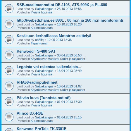
SSB-maailmanradiot DE-1103, ATS-909X ja PL-606
Last post by
Salpakangas
«
25.10.2013 15:56
Posted in
Yleistä höpinää
http://websdr.ham.ee:8901 , 80 m:n ja 160 m:n monitorointi
Last post by
Salpakangas
«
16.10.2013 18:20
Posted in
Kuunteluosasto
Kesäkuun kerhoillassa Mototrbo esittelyä
Last post by
oh3lfq
«
12.05.2013 18:36
Posted in
Tapahtumat
Kenwood TS-480 SAT
Last post by
Salpakangas
«
30.04.2013 06:53
Posted in
Käyttöluvan vaativat radiot ja taajuudet
Legoista voi rakentaa kaikenlaista...
Last post by
Salpakangas
«
16.04.2013 03:49
Posted in
Yleistä höpinää
RHA68-radiopuhelimet
Last post by
Salpakangas
«
10.04.2013 01:07
Posted in
Käyttöluvan vaativat radiot ja taajuudet
Päivän kuva (Tunnista radiot!)
Last post by
Salpakangas
«
01.04.2013 17:30
Posted in
Yleistä höpinää
Alinco DX-R8E
Last post by
Salpakangas
«
01.04.2013 15:15
Posted in
Kuunteluosasto
Kenwood ProTalk TK-3301E