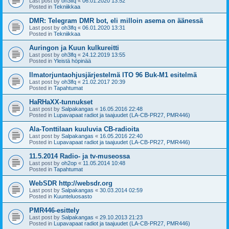
Last post by
oh3lfq
«
06.01.2020 13:52
Posted in
Tekniikkaa
DMR: Telegram DMR bot, eli milloin asema on äänessä
Last post by
oh3lfq
«
06.01.2020 13:31
Posted in
Tekniikkaa
Auringon ja Kuun kulkureitti
Last post by
oh3lfq
«
24.12.2019 13:55
Posted in
Yleistä höpinää
Ilmatorjuntaohjusjärjestelmä ITO 96 Buk-M1 esitelmä
Last post by
oh3lfq
«
21.02.2017 20:39
Posted in
Tapahtumat
HaRHaXX-tunnukset
Last post by
Salpakangas
«
16.05.2016 22:48
Posted in
Lupavapaat radiot ja taajuudet (LA-CB-PR27, PMR446)
Ala-Tonttilaan kuuluvia CB-radioita
Last post by
Salpakangas
«
16.05.2016 22:40
Posted in
Lupavapaat radiot ja taajuudet (LA-CB-PR27, PMR446)
11.5.2014 Radio- ja tv-museossa
Last post by
oh2op
«
11.05.2014 10:48
Posted in
Tapahtumat
WebSDR http://websdr.org
Last post by
Salpakangas
«
30.03.2014 02:59
Posted in
Kuunteluosasto
PMR446-esittely
Last post by
Salpakangas
«
29.10.2013 21:23
Posted in
Lupavapaat radiot ja taajuudet (LA-CB-PR27, PMR446)