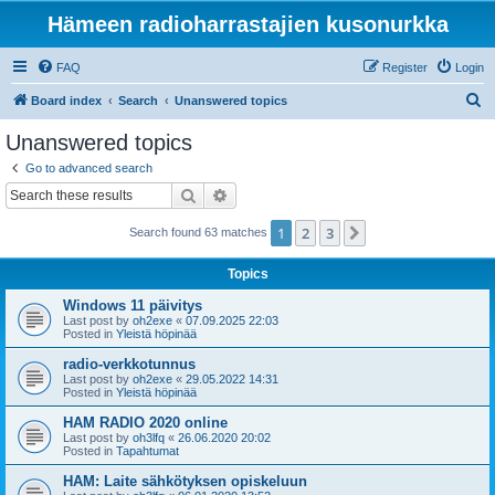
Hämeen radioharrastajien kusonurkka
FAQ
Register
Login
S
Board index
Search
Unanswered topics
e
Unanswered topics
a
Go to advanced search
r
Search
Advanced search
c
1
2
3
Next
Search found 63 matches
h
Topics
Windows 11 päivitys
Last post by
oh2exe
«
07.09.2025 22:03
Posted in
Yleistä höpinää
radio-verkkotunnus
Last post by
oh2exe
«
29.05.2022 14:31
Posted in
Yleistä höpinää
HAM RADIO 2020 online
Last post by
oh3lfq
«
26.06.2020 20:02
Posted in
Tapahtumat
HAM: Laite sähkötyksen opiskeluun