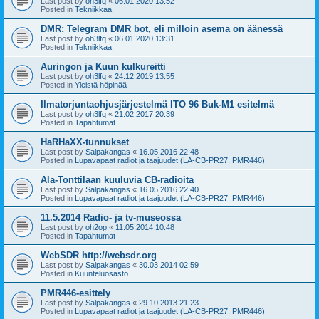
Last post by
oh3lfq
«
06.01.2020 13:52
Posted in
Tekniikkaa
DMR: Telegram DMR bot, eli milloin asema on äänessä
Last post by
oh3lfq
«
06.01.2020 13:31
Posted in
Tekniikkaa
Auringon ja Kuun kulkureitti
Last post by
oh3lfq
«
24.12.2019 13:55
Posted in
Yleistä höpinää
Ilmatorjuntaohjusjärjestelmä ITO 96 Buk-M1 esitelmä
Last post by
oh3lfq
«
21.02.2017 20:39
Posted in
Tapahtumat
HaRHaXX-tunnukset
Last post by
Salpakangas
«
16.05.2016 22:48
Posted in
Lupavapaat radiot ja taajuudet (LA-CB-PR27, PMR446)
Ala-Tonttilaan kuuluvia CB-radioita
Last post by
Salpakangas
«
16.05.2016 22:40
Posted in
Lupavapaat radiot ja taajuudet (LA-CB-PR27, PMR446)
11.5.2014 Radio- ja tv-museossa
Last post by
oh2op
«
11.05.2014 10:48
Posted in
Tapahtumat
WebSDR http://websdr.org
Last post by
Salpakangas
«
30.03.2014 02:59
Posted in
Kuunteluosasto
PMR446-esittely
Last post by
Salpakangas
«
29.10.2013 21:23
Posted in
Lupavapaat radiot ja taajuudet (LA-CB-PR27, PMR446)