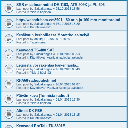
SSB-maailmanradiot DE-1103, ATS-909X ja PL-606
Last post by
Salpakangas
«
25.10.2013 15:56
Posted in
Yleistä höpinää
http://websdr.ham.ee:8901 , 80 m:n ja 160 m:n monitorointi
Last post by
Salpakangas
«
16.10.2013 18:20
Posted in
Kuunteluosasto
Kesäkuun kerhoillassa Mototrbo esittelyä
Last post by
oh3lfq
«
12.05.2013 18:36
Posted in
Tapahtumat
Kenwood TS-480 SAT
Last post by
Salpakangas
«
30.04.2013 06:53
Posted in
Käyttöluvan vaativat radiot ja taajuudet
Legoista voi rakentaa kaikenlaista...
Last post by
Salpakangas
«
16.04.2013 03:49
Posted in
Yleistä höpinää
RHA68-radiopuhelimet
Last post by
Salpakangas
«
10.04.2013 01:07
Posted in
Käyttöluvan vaativat radiot ja taajuudet
Päivän kuva (Tunnista radiot!)
Last post by
Salpakangas
«
01.04.2013 17:30
Posted in
Yleistä höpinää
Alinco DX-R8E
Last post by
Salpakangas
«
01.04.2013 15:15
Posted in
Kuunteluosasto
Kenwood ProTalk TK-3301E