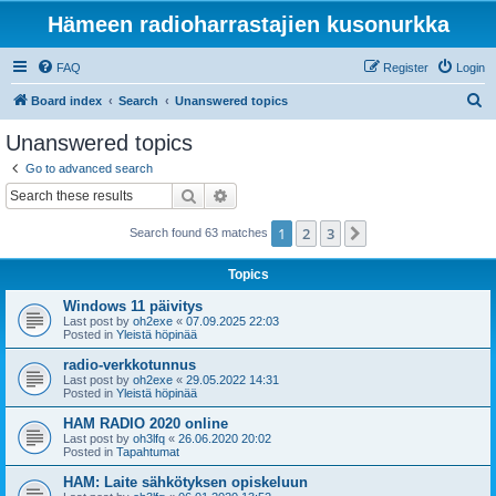
Hämeen radioharrastajien kusonurkka
FAQ
Register
Login
S
Board index
Search
Unanswered topics
e
Unanswered topics
a
Go to advanced search
r
Search
Advanced search
c
1
2
3
Next
Search found 63 matches
h
Topics
Windows 11 päivitys
Last post by
oh2exe
«
07.09.2025 22:03
Posted in
Yleistä höpinää
radio-verkkotunnus
Last post by
oh2exe
«
29.05.2022 14:31
Posted in
Yleistä höpinää
HAM RADIO 2020 online
Last post by
oh3lfq
«
26.06.2020 20:02
Posted in
Tapahtumat
HAM: Laite sähkötyksen opiskeluun