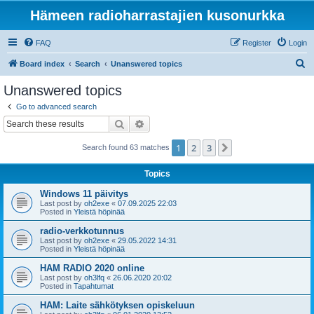
Hämeen radioharrastajien kusonurkka
FAQ
Register
Login
S
Board index
Search
Unanswered topics
e
Unanswered topics
a
Go to advanced search
r
Search
Advanced search
c
1
2
3
Next
Search found 63 matches
h
Topics
Windows 11 päivitys
Last post by
oh2exe
«
07.09.2025 22:03
Posted in
Yleistä höpinää
radio-verkkotunnus
Last post by
oh2exe
«
29.05.2022 14:31
Posted in
Yleistä höpinää
HAM RADIO 2020 online
Last post by
oh3lfq
«
26.06.2020 20:02
Posted in
Tapahtumat
HAM: Laite sähkötyksen opiskeluun