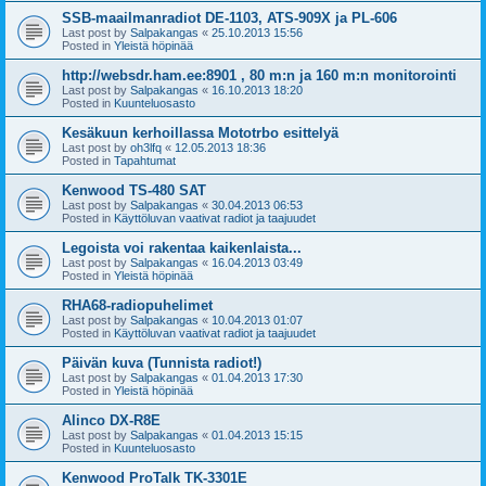
SSB-maailmanradiot DE-1103, ATS-909X ja PL-606
Last post by
Salpakangas
«
25.10.2013 15:56
Posted in
Yleistä höpinää
http://websdr.ham.ee:8901 , 80 m:n ja 160 m:n monitorointi
Last post by
Salpakangas
«
16.10.2013 18:20
Posted in
Kuunteluosasto
Kesäkuun kerhoillassa Mototrbo esittelyä
Last post by
oh3lfq
«
12.05.2013 18:36
Posted in
Tapahtumat
Kenwood TS-480 SAT
Last post by
Salpakangas
«
30.04.2013 06:53
Posted in
Käyttöluvan vaativat radiot ja taajuudet
Legoista voi rakentaa kaikenlaista...
Last post by
Salpakangas
«
16.04.2013 03:49
Posted in
Yleistä höpinää
RHA68-radiopuhelimet
Last post by
Salpakangas
«
10.04.2013 01:07
Posted in
Käyttöluvan vaativat radiot ja taajuudet
Päivän kuva (Tunnista radiot!)
Last post by
Salpakangas
«
01.04.2013 17:30
Posted in
Yleistä höpinää
Alinco DX-R8E
Last post by
Salpakangas
«
01.04.2013 15:15
Posted in
Kuunteluosasto
Kenwood ProTalk TK-3301E