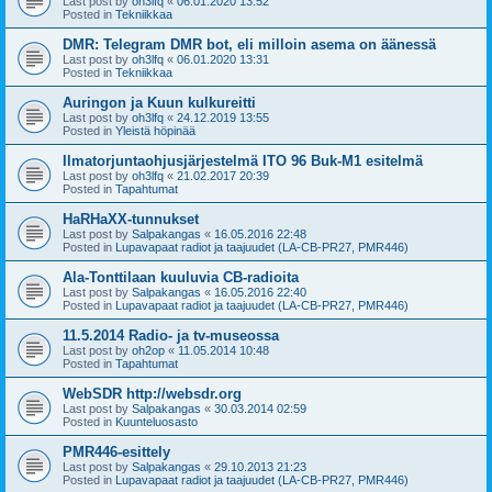
Last post by
oh3lfq
«
06.01.2020 13:52
Posted in
Tekniikkaa
DMR: Telegram DMR bot, eli milloin asema on äänessä
Last post by
oh3lfq
«
06.01.2020 13:31
Posted in
Tekniikkaa
Auringon ja Kuun kulkureitti
Last post by
oh3lfq
«
24.12.2019 13:55
Posted in
Yleistä höpinää
Ilmatorjuntaohjusjärjestelmä ITO 96 Buk-M1 esitelmä
Last post by
oh3lfq
«
21.02.2017 20:39
Posted in
Tapahtumat
HaRHaXX-tunnukset
Last post by
Salpakangas
«
16.05.2016 22:48
Posted in
Lupavapaat radiot ja taajuudet (LA-CB-PR27, PMR446)
Ala-Tonttilaan kuuluvia CB-radioita
Last post by
Salpakangas
«
16.05.2016 22:40
Posted in
Lupavapaat radiot ja taajuudet (LA-CB-PR27, PMR446)
11.5.2014 Radio- ja tv-museossa
Last post by
oh2op
«
11.05.2014 10:48
Posted in
Tapahtumat
WebSDR http://websdr.org
Last post by
Salpakangas
«
30.03.2014 02:59
Posted in
Kuunteluosasto
PMR446-esittely
Last post by
Salpakangas
«
29.10.2013 21:23
Posted in
Lupavapaat radiot ja taajuudet (LA-CB-PR27, PMR446)