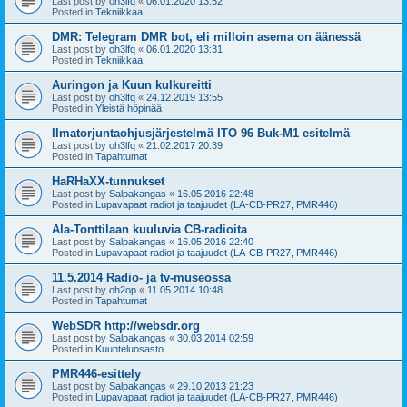
Last post by
oh3lfq
«
06.01.2020 13:52
Posted in
Tekniikkaa
DMR: Telegram DMR bot, eli milloin asema on äänessä
Last post by
oh3lfq
«
06.01.2020 13:31
Posted in
Tekniikkaa
Auringon ja Kuun kulkureitti
Last post by
oh3lfq
«
24.12.2019 13:55
Posted in
Yleistä höpinää
Ilmatorjuntaohjusjärjestelmä ITO 96 Buk-M1 esitelmä
Last post by
oh3lfq
«
21.02.2017 20:39
Posted in
Tapahtumat
HaRHaXX-tunnukset
Last post by
Salpakangas
«
16.05.2016 22:48
Posted in
Lupavapaat radiot ja taajuudet (LA-CB-PR27, PMR446)
Ala-Tonttilaan kuuluvia CB-radioita
Last post by
Salpakangas
«
16.05.2016 22:40
Posted in
Lupavapaat radiot ja taajuudet (LA-CB-PR27, PMR446)
11.5.2014 Radio- ja tv-museossa
Last post by
oh2op
«
11.05.2014 10:48
Posted in
Tapahtumat
WebSDR http://websdr.org
Last post by
Salpakangas
«
30.03.2014 02:59
Posted in
Kuunteluosasto
PMR446-esittely
Last post by
Salpakangas
«
29.10.2013 21:23
Posted in
Lupavapaat radiot ja taajuudet (LA-CB-PR27, PMR446)