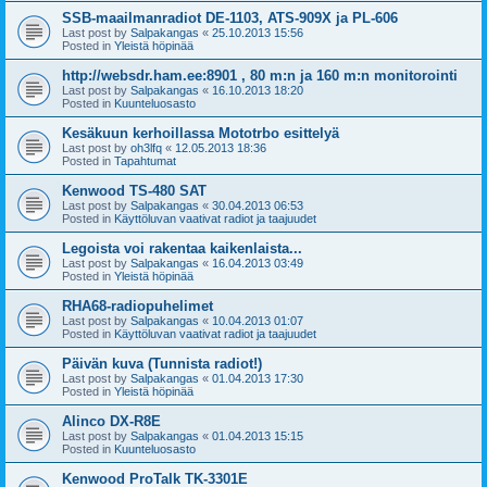
SSB-maailmanradiot DE-1103, ATS-909X ja PL-606
Last post by
Salpakangas
«
25.10.2013 15:56
Posted in
Yleistä höpinää
http://websdr.ham.ee:8901 , 80 m:n ja 160 m:n monitorointi
Last post by
Salpakangas
«
16.10.2013 18:20
Posted in
Kuunteluosasto
Kesäkuun kerhoillassa Mototrbo esittelyä
Last post by
oh3lfq
«
12.05.2013 18:36
Posted in
Tapahtumat
Kenwood TS-480 SAT
Last post by
Salpakangas
«
30.04.2013 06:53
Posted in
Käyttöluvan vaativat radiot ja taajuudet
Legoista voi rakentaa kaikenlaista...
Last post by
Salpakangas
«
16.04.2013 03:49
Posted in
Yleistä höpinää
RHA68-radiopuhelimet
Last post by
Salpakangas
«
10.04.2013 01:07
Posted in
Käyttöluvan vaativat radiot ja taajuudet
Päivän kuva (Tunnista radiot!)
Last post by
Salpakangas
«
01.04.2013 17:30
Posted in
Yleistä höpinää
Alinco DX-R8E
Last post by
Salpakangas
«
01.04.2013 15:15
Posted in
Kuunteluosasto
Kenwood ProTalk TK-3301E