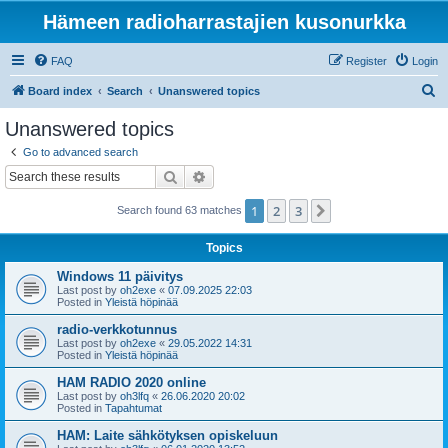
Hämeen radioharrastajien kusonurkka
FAQ
Register
Login
S
Board index
Search
Unanswered topics
e
Unanswered topics
a
Go to advanced search
r
Search
Advanced search
c
1
2
3
Next
Search found 63 matches
h
Topics
Windows 11 päivitys
Last post by
oh2exe
«
07.09.2025 22:03
Posted in
Yleistä höpinää
radio-verkkotunnus
Last post by
oh2exe
«
29.05.2022 14:31
Posted in
Yleistä höpinää
HAM RADIO 2020 online
Last post by
oh3lfq
«
26.06.2020 20:02
Posted in
Tapahtumat
HAM: Laite sähkötyksen opiskeluun