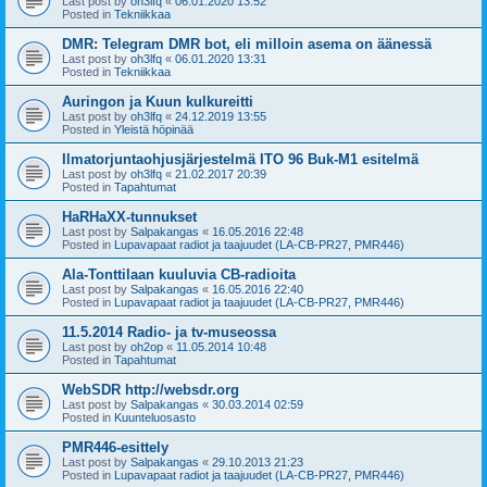
Last post by
oh3lfq
«
06.01.2020 13:52
Posted in
Tekniikkaa
DMR: Telegram DMR bot, eli milloin asema on äänessä
Last post by
oh3lfq
«
06.01.2020 13:31
Posted in
Tekniikkaa
Auringon ja Kuun kulkureitti
Last post by
oh3lfq
«
24.12.2019 13:55
Posted in
Yleistä höpinää
Ilmatorjuntaohjusjärjestelmä ITO 96 Buk-M1 esitelmä
Last post by
oh3lfq
«
21.02.2017 20:39
Posted in
Tapahtumat
HaRHaXX-tunnukset
Last post by
Salpakangas
«
16.05.2016 22:48
Posted in
Lupavapaat radiot ja taajuudet (LA-CB-PR27, PMR446)
Ala-Tonttilaan kuuluvia CB-radioita
Last post by
Salpakangas
«
16.05.2016 22:40
Posted in
Lupavapaat radiot ja taajuudet (LA-CB-PR27, PMR446)
11.5.2014 Radio- ja tv-museossa
Last post by
oh2op
«
11.05.2014 10:48
Posted in
Tapahtumat
WebSDR http://websdr.org
Last post by
Salpakangas
«
30.03.2014 02:59
Posted in
Kuunteluosasto
PMR446-esittely
Last post by
Salpakangas
«
29.10.2013 21:23
Posted in
Lupavapaat radiot ja taajuudet (LA-CB-PR27, PMR446)