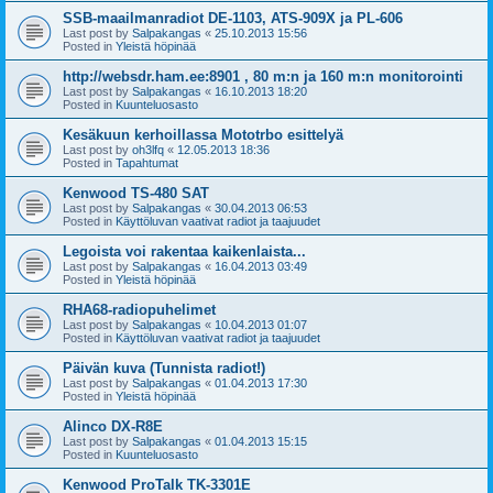
SSB-maailmanradiot DE-1103, ATS-909X ja PL-606
Last post by
Salpakangas
«
25.10.2013 15:56
Posted in
Yleistä höpinää
http://websdr.ham.ee:8901 , 80 m:n ja 160 m:n monitorointi
Last post by
Salpakangas
«
16.10.2013 18:20
Posted in
Kuunteluosasto
Kesäkuun kerhoillassa Mototrbo esittelyä
Last post by
oh3lfq
«
12.05.2013 18:36
Posted in
Tapahtumat
Kenwood TS-480 SAT
Last post by
Salpakangas
«
30.04.2013 06:53
Posted in
Käyttöluvan vaativat radiot ja taajuudet
Legoista voi rakentaa kaikenlaista...
Last post by
Salpakangas
«
16.04.2013 03:49
Posted in
Yleistä höpinää
RHA68-radiopuhelimet
Last post by
Salpakangas
«
10.04.2013 01:07
Posted in
Käyttöluvan vaativat radiot ja taajuudet
Päivän kuva (Tunnista radiot!)
Last post by
Salpakangas
«
01.04.2013 17:30
Posted in
Yleistä höpinää
Alinco DX-R8E
Last post by
Salpakangas
«
01.04.2013 15:15
Posted in
Kuunteluosasto
Kenwood ProTalk TK-3301E