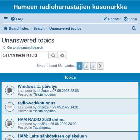
Hämeen radioharrastajien kusonurkka
FAQ
Register
Login
S
Board index
Search
Unanswered topics
e
Unanswered topics
a
Go to advanced search
r
Search
Advanced search
c
1
2
3
Next
Search found 63 matches
h
Topics
Windows 11 päivitys
Last post by
oh2exe
«
07.09.2025 22:03
Posted in
Yleistä höpinää
radio-verkkotunnus
Last post by
oh2exe
«
29.05.2022 14:31
Posted in
Yleistä höpinää
HAM RADIO 2020 online
Last post by
oh3lfq
«
26.06.2020 20:02
Posted in
Tapahtumat
HAM: Laite sähkötyksen opiskeluun