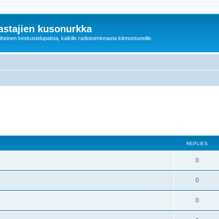
astajien kusonurkka
einen keskustelupalsta, kaikille radiotoiminnasta kiinnostuneille.
REPLIES
0
0
0