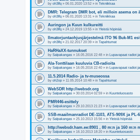
by
oh3lfq
»
06.01.2020 13:52
» in
Tekniikkaa
DMR: Telegram DMR bot, eli milloin asema on 
by
oh3lfq
»
06.01.2020 13:31
» in
Tekniikkaa
Auringon ja Kuun kulkureitti
by
oh3lfq
»
24.12.2019 13:55
» in
Yleistä höpinää
Ilmatorjuntaohjusjärjestelmä ITO 96 Buk-M1 es
by
oh3lfq
»
21.02.2017 20:39
» in
Tapahtumat
HaRHaXX-tunnukset
by
Salpakangas
»
16.05.2016 22:48
» in
Lupavapaat radiot 
Ala-Tonttilaan kuuluvia CB-radioita
by
Salpakangas
»
16.05.2016 22:40
» in
Lupavapaat radiot 
11.5.2014 Radio- ja tv-museossa
by
oh2op
»
11.05.2014 10:48
» in
Tapahtumat
WebSDR http://websdr.org
by
Salpakangas
»
30.03.2014 02:59
» in
Kuunteluosasto
PMR446-esittely
by
Salpakangas
»
29.10.2013 21:23
» in
Lupavapaat radiot 
SSB-maailmanradiot DE-1103, ATS-909X ja PL-
by
Salpakangas
»
25.10.2013 15:56
» in
Yleistä höpinää
http://websdr.ham.ee:8901 , 80 m:n ja 160 m:n m
by
Salpakangas
»
16.10.2013 18:20
» in
Kuunteluosasto