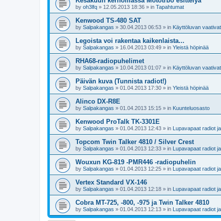
Kesäkuun kerhoillassa Mototrbo esittelyä
by
oh3lfq
»
12.05.2013 18:36
» in
Tapahtumat
Kenwood TS-480 SAT
by
Salpakangas
»
30.04.2013 06:53
» in
Käyttöluvan vaativat 
Legoista voi rakentaa kaikenlaista...
by
Salpakangas
»
16.04.2013 03:49
» in
Yleistä höpinää
RHA68-radiopuhelimet
by
Salpakangas
»
10.04.2013 01:07
» in
Käyttöluvan vaativat 
Päivän kuva (Tunnista radiot!)
by
Salpakangas
»
01.04.2013 17:30
» in
Yleistä höpinää
Alinco DX-R8E
by
Salpakangas
»
01.04.2013 15:15
» in
Kuunteluosasto
Kenwood ProTalk TK-3301E
by
Salpakangas
»
01.04.2013 12:43
» in
Lupavapaat radiot 
Topcom Twin Talker 4810 / Silver Crest
by
Salpakangas
»
01.04.2013 12:33
» in
Lupavapaat radiot 
Wouxun KG-819 -PMR446 -radiopuhelin
by
Salpakangas
»
01.04.2013 12:25
» in
Lupavapaat radiot 
Vertex Standard VX-146
by
Salpakangas
»
01.04.2013 12:18
» in
Lupavapaat radiot 
Cobra MT-725, -800, -975 ja Twin Talker 4810
by
Salpakangas
»
01.04.2013 12:13
» in
Lupavapaat radiot 