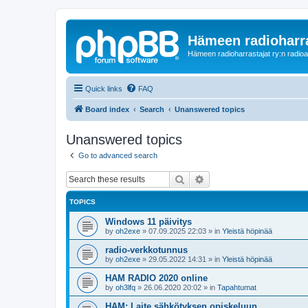
Hämeen radioharr
Hämeen radioharrastajat ry:n radioaih
Quick links
FAQ
Board index
Search
Unanswered topics
Unanswered topics
Go to advanced search
Search
Advanced search
TOPICS
Windows 11 päivitys
by
oh2exe
»
07.09.2025 22:03
» in
Yleistä höpinää
radio-verkkotunnus
by
oh2exe
»
29.05.2022 14:31
» in
Yleistä höpinää
HAM RADIO 2020 online
by
oh3lfq
»
26.06.2020 20:02
» in
Tapahtumat
HAM: Laite sähkötyksen opiskeluun