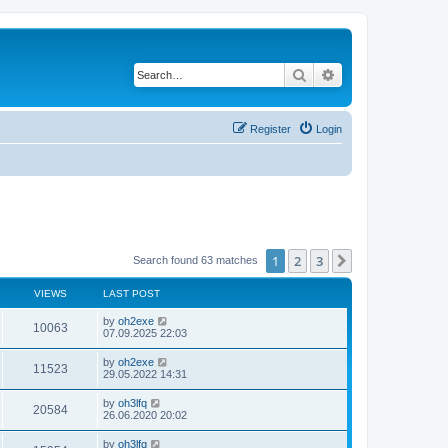
Search
Advanced search
Register
Login
1
2
3
Next
Search found 63 matches
VIEWS
LAST POST
by
oh2exe
10063
07.09.2025 22:03
by
oh2exe
11523
29.05.2022 14:31
by
oh3lfq
20584
26.06.2020 20:02
by
oh3lfq