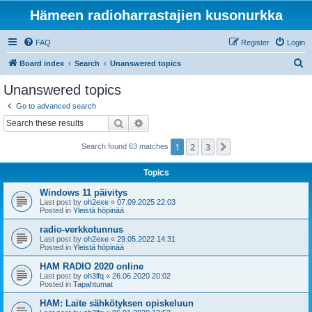
Hämeen radioharrastajien kusonurkka
FAQ
Register
Login
S
Board index
Search
Unanswered topics
e
Unanswered topics
a
Go to advanced search
r
Search
Advanced search
c
1
2
3
Next
Search found 63 matches
h
Topics
Windows 11 päivitys
Last post by
oh2exe
«
07.09.2025 22:03
Posted in
Yleistä höpinää
radio-verkkotunnus
Last post by
oh2exe
«
29.05.2022 14:31
Posted in
Yleistä höpinää
HAM RADIO 2020 online
Last post by
oh3lfq
«
26.06.2020 20:02
Posted in
Tapahtumat
HAM: Laite sähkötyksen opiskeluun