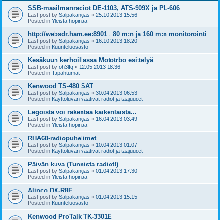
SSB-maailmanradiot DE-1103, ATS-909X ja PL-606
Last post by
Salpakangas
«
25.10.2013 15:56
Posted in
Yleistä höpinää
http://websdr.ham.ee:8901 , 80 m:n ja 160 m:n monitorointi
Last post by
Salpakangas
«
16.10.2013 18:20
Posted in
Kuunteluosasto
Kesäkuun kerhoillassa Mototrbo esittelyä
Last post by
oh3lfq
«
12.05.2013 18:36
Posted in
Tapahtumat
Kenwood TS-480 SAT
Last post by
Salpakangas
«
30.04.2013 06:53
Posted in
Käyttöluvan vaativat radiot ja taajuudet
Legoista voi rakentaa kaikenlaista...
Last post by
Salpakangas
«
16.04.2013 03:49
Posted in
Yleistä höpinää
RHA68-radiopuhelimet
Last post by
Salpakangas
«
10.04.2013 01:07
Posted in
Käyttöluvan vaativat radiot ja taajuudet
Päivän kuva (Tunnista radiot!)
Last post by
Salpakangas
«
01.04.2013 17:30
Posted in
Yleistä höpinää
Alinco DX-R8E
Last post by
Salpakangas
«
01.04.2013 15:15
Posted in
Kuunteluosasto
Kenwood ProTalk TK-3301E