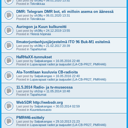
Last post by
oh3lfq
«
06.01.2020 13:52
Posted in
Tekniikkaa
DMR: Telegram DMR bot, eli milloin asema on äänessä
Last post by
oh3lfq
«
06.01.2020 13:31
Posted in
Tekniikkaa
Auringon ja Kuun kulkureitti
Last post by
oh3lfq
«
24.12.2019 13:55
Posted in
Yleistä höpinää
Ilmatorjuntaohjusjärjestelmä ITO 96 Buk-M1 esitelmä
Last post by
oh3lfq
«
21.02.2017 20:39
Posted in
Tapahtumat
HaRHaXX-tunnukset
Last post by
Salpakangas
«
16.05.2016 22:48
Posted in
Lupavapaat radiot ja taajuudet (LA-CB-PR27, PMR446)
Ala-Tonttilaan kuuluvia CB-radioita
Last post by
Salpakangas
«
16.05.2016 22:40
Posted in
Lupavapaat radiot ja taajuudet (LA-CB-PR27, PMR446)
11.5.2014 Radio- ja tv-museossa
Last post by
oh2op
«
11.05.2014 10:48
Posted in
Tapahtumat
WebSDR http://websdr.org
Last post by
Salpakangas
«
30.03.2014 02:59
Posted in
Kuunteluosasto
PMR446-esittely
Last post by
Salpakangas
«
29.10.2013 21:23
Posted in
Lupavapaat radiot ja taajuudet (LA-CB-PR27, PMR446)