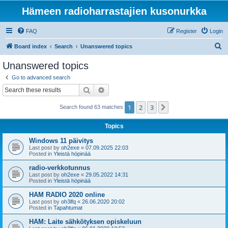
Hämeen radioharrastajien kusonurkka
FAQ
Register
Login
S
Board index
Search
Unanswered topics
e
Unanswered topics
a
Go to advanced search
r
Search
Advanced search
c
1
2
3
Next
Search found 63 matches
h
Topics
Windows 11 päivitys
Last post by
oh2exe
«
07.09.2025 22:03
Posted in
Yleistä höpinää
radio-verkkotunnus
Last post by
oh2exe
«
29.05.2022 14:31
Posted in
Yleistä höpinää
HAM RADIO 2020 online
Last post by
oh3lfq
«
26.06.2020 20:02
Posted in
Tapahtumat
HAM: Laite sähkötyksen opiskeluun