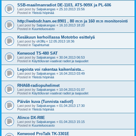
SSB-maailmanradiot DE-1103, ATS-909X ja PL-606
Last post by
Salpakangas
«
25.10.2013 15:56
Posted in
Yleistä höpinää
http://websdr.ham.ee:8901 , 80 m:n ja 160 m:n monitorointi
Last post by
Salpakangas
«
16.10.2013 18:20
Posted in
Kuunteluosasto
Kesäkuun kerhoillassa Mototrbo esittelyä
Last post by
oh3lfq
«
12.05.2013 18:36
Posted in
Tapahtumat
Kenwood TS-480 SAT
Last post by
Salpakangas
«
30.04.2013 06:53
Posted in
Käyttöluvan vaativat radiot ja taajuudet
Legoista voi rakentaa kaikenlaista...
Last post by
Salpakangas
«
16.04.2013 03:49
Posted in
Yleistä höpinää
RHA68-radiopuhelimet
Last post by
Salpakangas
«
10.04.2013 01:07
Posted in
Käyttöluvan vaativat radiot ja taajuudet
Päivän kuva (Tunnista radiot!)
Last post by
Salpakangas
«
01.04.2013 17:30
Posted in
Yleistä höpinää
Alinco DX-R8E
Last post by
Salpakangas
«
01.04.2013 15:15
Posted in
Kuunteluosasto
Kenwood ProTalk TK-3301E