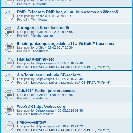
Last post by
oh3lfq
«
06.01.2020 13:52
Posted in
Tekniikkaa
DMR: Telegram DMR bot, eli milloin asema on äänessä
Last post by
oh3lfq
«
06.01.2020 13:31
Posted in
Tekniikkaa
Auringon ja Kuun kulkureitti
Last post by
oh3lfq
«
24.12.2019 13:55
Posted in
Yleistä höpinää
Ilmatorjuntaohjusjärjestelmä ITO 96 Buk-M1 esitelmä
Last post by
oh3lfq
«
21.02.2017 20:39
Posted in
Tapahtumat
HaRHaXX-tunnukset
Last post by
Salpakangas
«
16.05.2016 22:48
Posted in
Lupavapaat radiot ja taajuudet (LA-CB-PR27, PMR446)
Ala-Tonttilaan kuuluvia CB-radioita
Last post by
Salpakangas
«
16.05.2016 22:40
Posted in
Lupavapaat radiot ja taajuudet (LA-CB-PR27, PMR446)
11.5.2014 Radio- ja tv-museossa
Last post by
oh2op
«
11.05.2014 10:48
Posted in
Tapahtumat
WebSDR http://websdr.org
Last post by
Salpakangas
«
30.03.2014 02:59
Posted in
Kuunteluosasto
PMR446-esittely
Last post by
Salpakangas
«
29.10.2013 21:23
Posted in
Lupavapaat radiot ja taajuudet (LA-CB-PR27, PMR446)