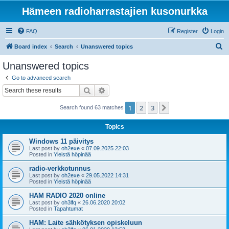
Hämeen radioharrastajien kusonurkka
FAQ
Register
Login
S
Board index
Search
Unanswered topics
e
Unanswered topics
a
Go to advanced search
r
Search
Advanced search
c
1
2
3
Next
Search found 63 matches
h
Topics
Windows 11 päivitys
Last post by
oh2exe
«
07.09.2025 22:03
Posted in
Yleistä höpinää
radio-verkkotunnus
Last post by
oh2exe
«
29.05.2022 14:31
Posted in
Yleistä höpinää
HAM RADIO 2020 online
Last post by
oh3lfq
«
26.06.2020 20:02
Posted in
Tapahtumat
HAM: Laite sähkötyksen opiskeluun