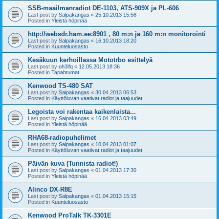
SSB-maailmanradiot DE-1103, ATS-909X ja PL-606
Last post by
Salpakangas
«
25.10.2013 15:56
Posted in
Yleistä höpinää
http://websdr.ham.ee:8901 , 80 m:n ja 160 m:n monitorointi
Last post by
Salpakangas
«
16.10.2013 18:20
Posted in
Kuunteluosasto
Kesäkuun kerhoillassa Mototrbo esittelyä
Last post by
oh3lfq
«
12.05.2013 18:36
Posted in
Tapahtumat
Kenwood TS-480 SAT
Last post by
Salpakangas
«
30.04.2013 06:53
Posted in
Käyttöluvan vaativat radiot ja taajuudet
Legoista voi rakentaa kaikenlaista...
Last post by
Salpakangas
«
16.04.2013 03:49
Posted in
Yleistä höpinää
RHA68-radiopuhelimet
Last post by
Salpakangas
«
10.04.2013 01:07
Posted in
Käyttöluvan vaativat radiot ja taajuudet
Päivän kuva (Tunnista radiot!)
Last post by
Salpakangas
«
01.04.2013 17:30
Posted in
Yleistä höpinää
Alinco DX-R8E
Last post by
Salpakangas
«
01.04.2013 15:15
Posted in
Kuunteluosasto
Kenwood ProTalk TK-3301E