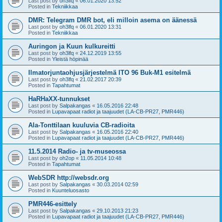
Last post by
oh3lfq
«
06.01.2020 13:52
Posted in
Tekniikkaa
DMR: Telegram DMR bot, eli milloin asema on äänessä
Last post by
oh3lfq
«
06.01.2020 13:31
Posted in
Tekniikkaa
Auringon ja Kuun kulkureitti
Last post by
oh3lfq
«
24.12.2019 13:55
Posted in
Yleistä höpinää
Ilmatorjuntaohjusjärjestelmä ITO 96 Buk-M1 esitelmä
Last post by
oh3lfq
«
21.02.2017 20:39
Posted in
Tapahtumat
HaRHaXX-tunnukset
Last post by
Salpakangas
«
16.05.2016 22:48
Posted in
Lupavapaat radiot ja taajuudet (LA-CB-PR27, PMR446)
Ala-Tonttilaan kuuluvia CB-radioita
Last post by
Salpakangas
«
16.05.2016 22:40
Posted in
Lupavapaat radiot ja taajuudet (LA-CB-PR27, PMR446)
11.5.2014 Radio- ja tv-museossa
Last post by
oh2op
«
11.05.2014 10:48
Posted in
Tapahtumat
WebSDR http://websdr.org
Last post by
Salpakangas
«
30.03.2014 02:59
Posted in
Kuunteluosasto
PMR446-esittely
Last post by
Salpakangas
«
29.10.2013 21:23
Posted in
Lupavapaat radiot ja taajuudet (LA-CB-PR27, PMR446)