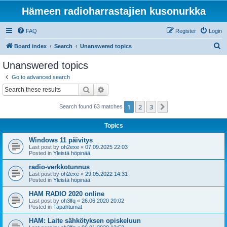
Hämeen radioharrastajien kusonurkka
FAQ
Register
Login
S
Board index
Search
Unanswered topics
e
Unanswered topics
a
Go to advanced search
r
Search
Advanced search
c
1
2
3
Next
Search found 63 matches
h
Topics
Windows 11 päivitys
Last post by
oh2exe
«
07.09.2025 22:03
Posted in
Yleistä höpinää
radio-verkkotunnus
Last post by
oh2exe
«
29.05.2022 14:31
Posted in
Yleistä höpinää
HAM RADIO 2020 online
Last post by
oh3lfq
«
26.06.2020 20:02
Posted in
Tapahtumat
HAM: Laite sähkötyksen opiskeluun