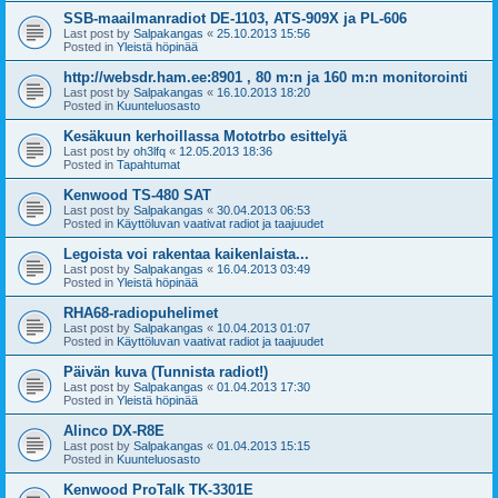
SSB-maailmanradiot DE-1103, ATS-909X ja PL-606
Last post by
Salpakangas
«
25.10.2013 15:56
Posted in
Yleistä höpinää
http://websdr.ham.ee:8901 , 80 m:n ja 160 m:n monitorointi
Last post by
Salpakangas
«
16.10.2013 18:20
Posted in
Kuunteluosasto
Kesäkuun kerhoillassa Mototrbo esittelyä
Last post by
oh3lfq
«
12.05.2013 18:36
Posted in
Tapahtumat
Kenwood TS-480 SAT
Last post by
Salpakangas
«
30.04.2013 06:53
Posted in
Käyttöluvan vaativat radiot ja taajuudet
Legoista voi rakentaa kaikenlaista...
Last post by
Salpakangas
«
16.04.2013 03:49
Posted in
Yleistä höpinää
RHA68-radiopuhelimet
Last post by
Salpakangas
«
10.04.2013 01:07
Posted in
Käyttöluvan vaativat radiot ja taajuudet
Päivän kuva (Tunnista radiot!)
Last post by
Salpakangas
«
01.04.2013 17:30
Posted in
Yleistä höpinää
Alinco DX-R8E
Last post by
Salpakangas
«
01.04.2013 15:15
Posted in
Kuunteluosasto
Kenwood ProTalk TK-3301E