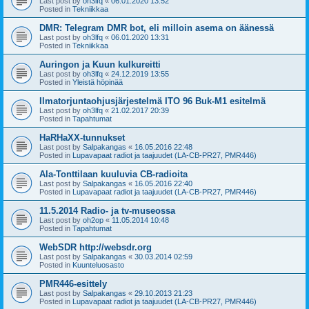
Last post by
oh3lfq
«
06.01.2020 13:52
Posted in
Tekniikkaa
DMR: Telegram DMR bot, eli milloin asema on äänessä
Last post by
oh3lfq
«
06.01.2020 13:31
Posted in
Tekniikkaa
Auringon ja Kuun kulkureitti
Last post by
oh3lfq
«
24.12.2019 13:55
Posted in
Yleistä höpinää
Ilmatorjuntaohjusjärjestelmä ITO 96 Buk-M1 esitelmä
Last post by
oh3lfq
«
21.02.2017 20:39
Posted in
Tapahtumat
HaRHaXX-tunnukset
Last post by
Salpakangas
«
16.05.2016 22:48
Posted in
Lupavapaat radiot ja taajuudet (LA-CB-PR27, PMR446)
Ala-Tonttilaan kuuluvia CB-radioita
Last post by
Salpakangas
«
16.05.2016 22:40
Posted in
Lupavapaat radiot ja taajuudet (LA-CB-PR27, PMR446)
11.5.2014 Radio- ja tv-museossa
Last post by
oh2op
«
11.05.2014 10:48
Posted in
Tapahtumat
WebSDR http://websdr.org
Last post by
Salpakangas
«
30.03.2014 02:59
Posted in
Kuunteluosasto
PMR446-esittely
Last post by
Salpakangas
«
29.10.2013 21:23
Posted in
Lupavapaat radiot ja taajuudet (LA-CB-PR27, PMR446)