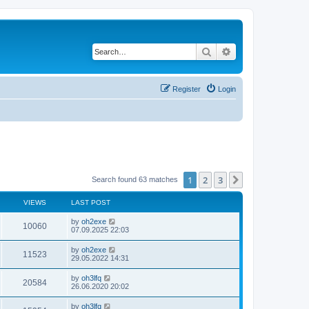
Search
Advanced search
Register
Login
1
2
3
Next
Search found 63 matches
VIEWS
LAST POST
by
oh2exe
10060
07.09.2025 22:03
by
oh2exe
11523
29.05.2022 14:31
by
oh3lfq
20584
26.06.2020 20:02
by
oh3lfq