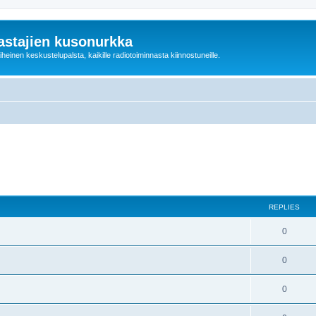
astajien kusonurkka
einen keskustelupalsta, kaikille radiotoiminnasta kiinnostuneille.
REPLIES
0
0
0