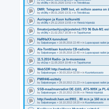
by
oh3lfq
»
06.01.2020 13:52
» in
Tekniikkaa
DMR: Telegram DMR bot, eli milloin asema on 
by
oh3lfq
»
06.01.2020 13:31
» in
Tekniikkaa
Auringon ja Kuun kulkureitti
by
oh3lfq
»
24.12.2019 13:55
» in
Yleistä höpinää
Ilmatorjuntaohjusjärjestelmä ITO 96 Buk-M1 es
by
oh3lfq
»
21.02.2017 20:39
» in
Tapahtumat
HaRHaXX-tunnukset
by
Salpakangas
»
16.05.2016 22:48
» in
Lupavapaat radiot 
Ala-Tonttilaan kuuluvia CB-radioita
by
Salpakangas
»
16.05.2016 22:40
» in
Lupavapaat radiot 
11.5.2014 Radio- ja tv-museossa
by
oh2op
»
11.05.2014 10:48
» in
Tapahtumat
WebSDR http://websdr.org
by
Salpakangas
»
30.03.2014 02:59
» in
Kuunteluosasto
PMR446-esittely
by
Salpakangas
»
29.10.2013 21:23
» in
Lupavapaat radiot 
SSB-maailmanradiot DE-1103, ATS-909X ja PL-
by
Salpakangas
»
25.10.2013 15:56
» in
Yleistä höpinää
http://websdr.ham.ee:8901 , 80 m:n ja 160 m:n m
by
Salpakangas
»
16.10.2013 18:20
» in
Kuunteluosasto