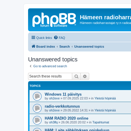
Hämeen radioharr
Hämeen radioharrastajat ry:n radioaih
Quick links
FAQ
Board index
Search
Unanswered topics
Unanswered topics
Go to advanced search
Search
Advanced search
TOPICS
Windows 11 päivitys
by
oh2exe
»
07.09.2025 22:03
» in
Yleistä höpinää
radio-verkkotunnus
by
oh2exe
»
29.05.2022 14:31
» in
Yleistä höpinää
HAM RADIO 2020 online
by
oh3lfq
»
26.06.2020 20:02
» in
Tapahtumat
HAM: Laite sähkötyksen opiskeluun