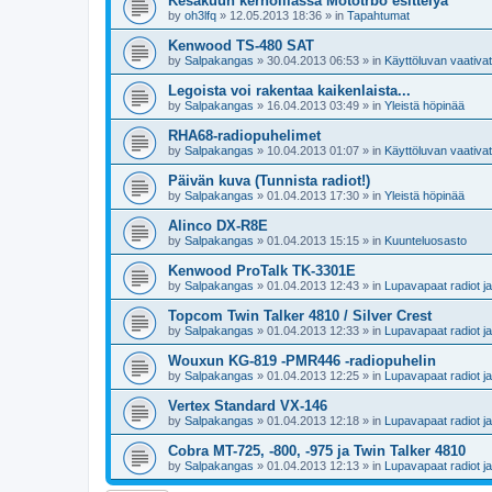
Kesäkuun kerhoillassa Mototrbo esittelyä
by
oh3lfq
»
12.05.2013 18:36
» in
Tapahtumat
Kenwood TS-480 SAT
by
Salpakangas
»
30.04.2013 06:53
» in
Käyttöluvan vaativat 
Legoista voi rakentaa kaikenlaista...
by
Salpakangas
»
16.04.2013 03:49
» in
Yleistä höpinää
RHA68-radiopuhelimet
by
Salpakangas
»
10.04.2013 01:07
» in
Käyttöluvan vaativat 
Päivän kuva (Tunnista radiot!)
by
Salpakangas
»
01.04.2013 17:30
» in
Yleistä höpinää
Alinco DX-R8E
by
Salpakangas
»
01.04.2013 15:15
» in
Kuunteluosasto
Kenwood ProTalk TK-3301E
by
Salpakangas
»
01.04.2013 12:43
» in
Lupavapaat radiot 
Topcom Twin Talker 4810 / Silver Crest
by
Salpakangas
»
01.04.2013 12:33
» in
Lupavapaat radiot 
Wouxun KG-819 -PMR446 -radiopuhelin
by
Salpakangas
»
01.04.2013 12:25
» in
Lupavapaat radiot 
Vertex Standard VX-146
by
Salpakangas
»
01.04.2013 12:18
» in
Lupavapaat radiot 
Cobra MT-725, -800, -975 ja Twin Talker 4810
by
Salpakangas
»
01.04.2013 12:13
» in
Lupavapaat radiot 