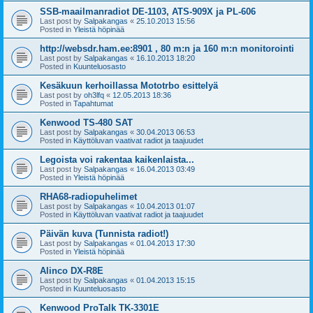
SSB-maailmanradiot DE-1103, ATS-909X ja PL-606
Last post by
Salpakangas
«
25.10.2013 15:56
Posted in
Yleistä höpinää
http://websdr.ham.ee:8901 , 80 m:n ja 160 m:n monitorointi
Last post by
Salpakangas
«
16.10.2013 18:20
Posted in
Kuunteluosasto
Kesäkuun kerhoillassa Mototrbo esittelyä
Last post by
oh3lfq
«
12.05.2013 18:36
Posted in
Tapahtumat
Kenwood TS-480 SAT
Last post by
Salpakangas
«
30.04.2013 06:53
Posted in
Käyttöluvan vaativat radiot ja taajuudet
Legoista voi rakentaa kaikenlaista...
Last post by
Salpakangas
«
16.04.2013 03:49
Posted in
Yleistä höpinää
RHA68-radiopuhelimet
Last post by
Salpakangas
«
10.04.2013 01:07
Posted in
Käyttöluvan vaativat radiot ja taajuudet
Päivän kuva (Tunnista radiot!)
Last post by
Salpakangas
«
01.04.2013 17:30
Posted in
Yleistä höpinää
Alinco DX-R8E
Last post by
Salpakangas
«
01.04.2013 15:15
Posted in
Kuunteluosasto
Kenwood ProTalk TK-3301E