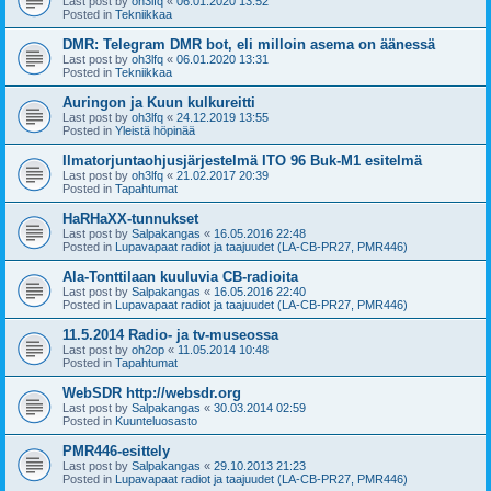
Last post by
oh3lfq
«
06.01.2020 13:52
Posted in
Tekniikkaa
DMR: Telegram DMR bot, eli milloin asema on äänessä
Last post by
oh3lfq
«
06.01.2020 13:31
Posted in
Tekniikkaa
Auringon ja Kuun kulkureitti
Last post by
oh3lfq
«
24.12.2019 13:55
Posted in
Yleistä höpinää
Ilmatorjuntaohjusjärjestelmä ITO 96 Buk-M1 esitelmä
Last post by
oh3lfq
«
21.02.2017 20:39
Posted in
Tapahtumat
HaRHaXX-tunnukset
Last post by
Salpakangas
«
16.05.2016 22:48
Posted in
Lupavapaat radiot ja taajuudet (LA-CB-PR27, PMR446)
Ala-Tonttilaan kuuluvia CB-radioita
Last post by
Salpakangas
«
16.05.2016 22:40
Posted in
Lupavapaat radiot ja taajuudet (LA-CB-PR27, PMR446)
11.5.2014 Radio- ja tv-museossa
Last post by
oh2op
«
11.05.2014 10:48
Posted in
Tapahtumat
WebSDR http://websdr.org
Last post by
Salpakangas
«
30.03.2014 02:59
Posted in
Kuunteluosasto
PMR446-esittely
Last post by
Salpakangas
«
29.10.2013 21:23
Posted in
Lupavapaat radiot ja taajuudet (LA-CB-PR27, PMR446)