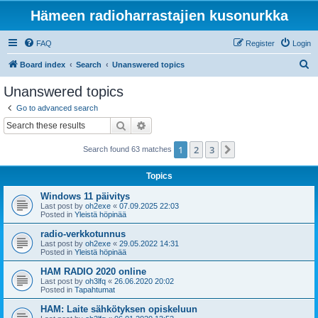
Hämeen radioharrastajien kusonurkka
FAQ
Register
Login
S
Board index
Search
Unanswered topics
e
Unanswered topics
a
Go to advanced search
r
Search
Advanced search
c
1
2
3
Next
Search found 63 matches
h
Topics
Windows 11 päivitys
Last post by
oh2exe
«
07.09.2025 22:03
Posted in
Yleistä höpinää
radio-verkkotunnus
Last post by
oh2exe
«
29.05.2022 14:31
Posted in
Yleistä höpinää
HAM RADIO 2020 online
Last post by
oh3lfq
«
26.06.2020 20:02
Posted in
Tapahtumat
HAM: Laite sähkötyksen opiskeluun