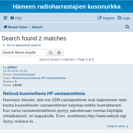
Hämeen radioharrastajien kusonurkka
FAQ
Register
Login
S
Board index
Search
e
Search found 2 matches
a
Go to advanced search
r
Search
Advanced search
c
Search found 2 matches • Page
1
of
1
h
by
oh3hni
14.05.2011 01:02
Forum:
Kuunteluosasto
Topic:
Netissä kuunneltavia HF-vastaanottimia
Replies:
0
Views:
14208
Netissä kuunneltavia HF-vastaanottimia
Huomasin ilokseni, että nuo SDR-vastaanottimet ovat laajentaneet netin
kautta kuunneltavien vastaanottimien tarjontaa todella huomattavasti.
Kun sama vastaanotinlaitteisto pystyy palvelemaan montaa käyttäjää
yhtäaikaisesti, eri taajuuksilla. Esim. osoitteesta http://www.websdr.org/
löytyy mukava lis...
Jump to post