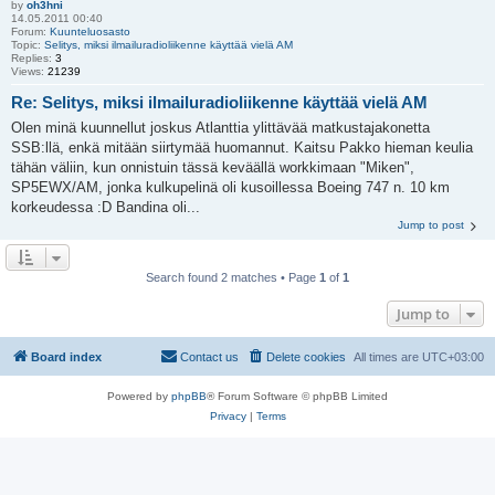
by
oh3hni
14.05.2011 00:40
Forum:
Kuunteluosasto
Topic:
Selitys, miksi ilmailuradioliikenne käyttää vielä AM
Replies:
3
Views:
21239
Re: Selitys, miksi ilmailuradioliikenne käyttää vielä AM
Olen minä kuunnellut joskus Atlanttia ylittävää matkustajakonetta
SSB:llä, enkä mitään siirtymää huomannut. Kaitsu Pakko hieman keulia
tähän väliin, kun onnistuin tässä keväällä workkimaan "Miken",
SP5EWX/AM, jonka kulkupelinä oli kusoillessa Boeing 747 n. 10 km
korkeudessa :D Bandina oli...
Jump to post
Search found 2 matches • Page
1
of
1
Jump to
Board index
Contact us
Delete cookies
All times are
UTC+03:00
Powered by
phpBB
® Forum Software © phpBB Limited
Privacy
|
Terms