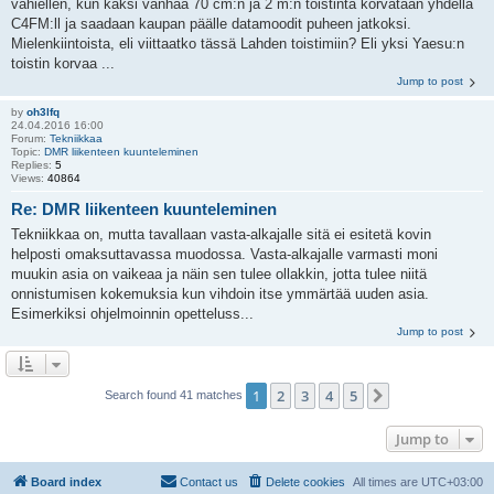
vähiellen, kun kaksi vanhaa 70 cm:n ja 2 m:n toistinta korvataan yhdellä
C4FM:ll ja saadaan kaupan päälle datamoodit puheen jatkoksi.
Mielenkiintoista, eli viittaatko tässä Lahden toistimiin? Eli yksi Yaesu:n
toistin korvaa ...
Jump to post
by
oh3lfq
24.04.2016 16:00
Forum:
Tekniikkaa
Topic:
DMR liikenteen kuunteleminen
Replies:
5
Views:
40864
Re: DMR liikenteen kuunteleminen
Tekniikkaa on, mutta tavallaan vasta-alkajalle sitä ei esitetä kovin
helposti omaksuttavassa muodossa. Vasta-alkajalle varmasti moni
muukin asia on vaikeaa ja näin sen tulee ollakkin, jotta tulee niitä
onnistumisen kokemuksia kun vihdoin itse ymmärtää uuden asia.
Esimerkiksi ohjelmoinnin opetteluss...
Jump to post
1
2
3
4
5
Next
Search found 41 matches
Jump to
Board index
Contact us
Delete cookies
All times are
UTC+03:00