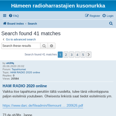
Hämeen radioharrastajien kusonurkka
FAQ
Register
Login
S
Board index
Search
e
Search found 41 matches
a
Go to advanced search
r
Search
Advanced search
c
1
2
3
4
5
Next
Search found 41 matches
h
by
oh3lfq
26.06.2020 20:02
Forum:
Tapahtumat
Topic:
HAM RADIO 2020 online
Replies:
0
Views:
20584
HAM RADIO 2020 online
Vaikka itse tapahtuma peruttiin tältä vuodelta, tulee tänä viikonloppuna
paljon esitelmiä youtubeen. Oheisesta linkistä saat tiedot esitelmistä ym.
https://www.darc.de/fileadmin/filemount ... 200626.pdf
73 de oh3lfq, Janne