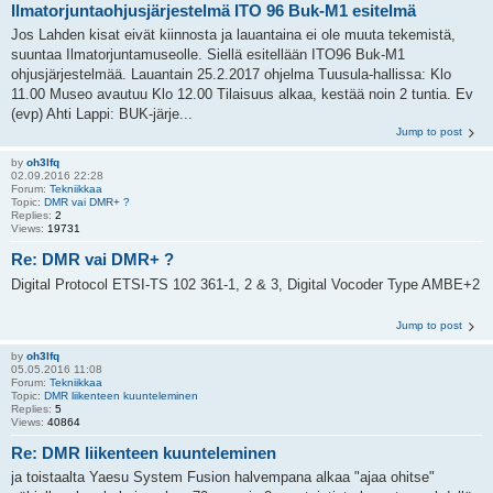
Ilmatorjuntaohjusjärjestelmä ITO 96 Buk-M1 esitelmä
Jos Lahden kisat eivät kiinnosta ja lauantaina ei ole muuta tekemistä,
suuntaa Ilmatorjuntamuseolle. Siellä esitellään ITO96 Buk-M1
ohjusjärjestelmää. Lauantain 25.2.2017 ohjelma Tuusula-hallissa: Klo
11.00 Museo avautuu Klo 12.00 Tilaisuus alkaa, kestää noin 2 tuntia. Ev
(evp) Ahti Lappi: BUK-järje...
Jump to post
by
oh3lfq
02.09.2016 22:28
Forum:
Tekniikkaa
Topic:
DMR vai DMR+ ?
Replies:
2
Views:
19731
Re: DMR vai DMR+ ?
Digital Protocol ETSI-TS 102 361-1, 2 & 3, Digital Vocoder Type AMBE+2
Jump to post
by
oh3lfq
05.05.2016 11:08
Forum:
Tekniikkaa
Topic:
DMR liikenteen kuunteleminen
Replies:
5
Views:
40864
Re: DMR liikenteen kuunteleminen
ja toistaalta Yaesu System Fusion halvempana alkaa "ajaa ohitse"