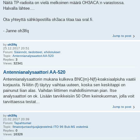
Näitä TP-radioita on vielä melkoinen määrä OH3ACA:n varastossa.
Halvalla lähtee....
Ota yhteyttä sähköpostilla oh3aca titaa taa sral.fi.
- Janne oh3lfq
Jump to post
by
oh3lfq
25.12.2017 20:51
Forum:
Säännöt, tiedotteet, ehdotukset
Topic:
Antennianalysaattori AA-520
Replies:
3
Views:
32341
Antennianalysaattori AA-520
Antennianalysaattorin mukana kulkeva BNC(m)-N(f)-koaksiaalpiuha vaatii
korjausta. N-liitin (f) täytyy vaihtaa uuteen, koska sen keskitappi on
painunut liian alas. Vaihdan liittimen mahdollisimman pian. Itse
analysaattori on ok. Lisään tarvikkeisiin 50 Ohm keinokuorman, jolla voit
tarvittaessa testat...
Jump to post
by
oh3lfq
21.02.2017 20:39
Forum:
Tapahtumat
Topic:
Ilmatorjuntaohjusjärjestelmä ITO 96 Buk-M1 esitelmä
Replies:
0
Views:
16326