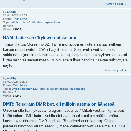
Jump to post
by
oh3lfq
06.01.2020 13:52
Forum:
Tekniikkaa
Topic:
HAM: Laite sähkötyksen opiskeluun
Replies:
0
Views:
15954
HAM: Laite sähkötyksen opiskeluun
Tulipa tilattua Morserino 32. Tämä monipuolinen laite sisältää melkein
kaiken mitä tarvitset CW:n harjoittelussa. Sen avulla voit kuunnella
sähkötystä (monia erilaisia harjoituksia), harjoitella sähkötyksen antoa tai
liittää sen vastaanottimeen, jolloin laite tulkaa bandilta tulevaa sähkötystä
näytö...
Jump to post
by
oh3lfq
06.01.2020 13:31
Forum:
Tekniikkaa
Topic:
DMR: Telegram DMR bot, eli milloin asema on äänessä
Replies:
0
Views:
14242
DMR: Telegram DMR bot, eli milloin asema on äänessä
Onko sinulla kännykässä Telegram -sovellus? Mikäli vastasit kyllä, voit
liittää siihen DMR-botin. Botilla olet ajan tasalla milloin määrittämäsi
kutsut ovat äänessä DMR -radiolla (Brandmeisterin kautta). Ohjeet
palvelun käyttöön ottamiseen: 1) Mene kännykän www-selaimella sivulle: