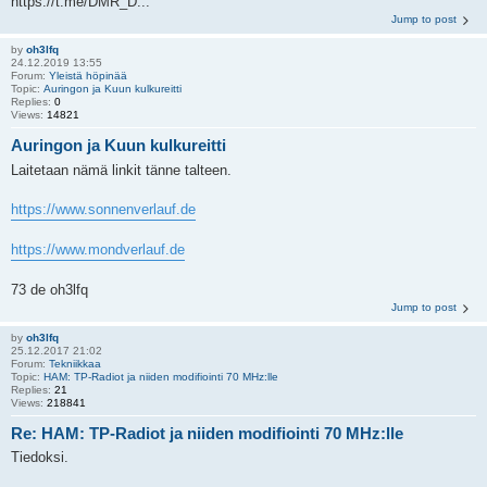
https://t.me/DMR_D...
Jump to post
by
oh3lfq
24.12.2019 13:55
Forum:
Yleistä höpinää
Topic:
Auringon ja Kuun kulkureitti
Replies:
0
Views:
14821
Auringon ja Kuun kulkureitti
Laitetaan nämä linkit tänne talteen.
https://www.sonnenverlauf.de
https://www.mondverlauf.de
73 de oh3lfq
Jump to post
by
oh3lfq
25.12.2017 21:02
Forum:
Tekniikkaa
Topic:
HAM: TP-Radiot ja niiden modifiointi 70 MHz:lle
Replies:
21
Views:
218841
Re: HAM: TP-Radiot ja niiden modifiointi 70 MHz:lle
Tiedoksi.