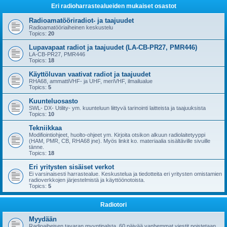
Eri radioharrastealueiden mukaiset osastot
Radioamatööriradiot- ja taajuudet
Radioamatööriaiheinen keskustelu
Topics:
20
Lupavapaat radiot ja taajuudet (LA-CB-PR27, PMR446)
LA-CB-PR27, PMR446
Topics:
18
Käyttöluvan vaativat radiot ja taajuudet
RHA68, ammattiVHF- ja UHF, meriVHF, ilmailualue
Topics:
5
Kuunteluosasto
SWL- DX- Utility- ym. kuunteluun liittyvä tarinointi laitteista ja taajuuksista
Topics:
10
Tekniikkaa
Modifiointiohjeet, huolto-ohjeet ym. Kirjoita otsikon alkuun radiolaitetyyppi
(HAM, PMR, CB, RHA68 jne). Myös linkit ko. materiaalia sisältäville sivuille
tänne.
Topics:
18
Eri yritysten sisäiset verkot
Ei varsinaisesti harrastealue. Keskustelua ja tiedotteita eri yritysten omistamien
radioverkkojen järjestelmistä ja käyttöönotoista.
Topics:
5
Radiotori
Myydään
Radioaiheisen tavaran myyntipalsta. 60 päivää vanhemmat viestit poistetaan