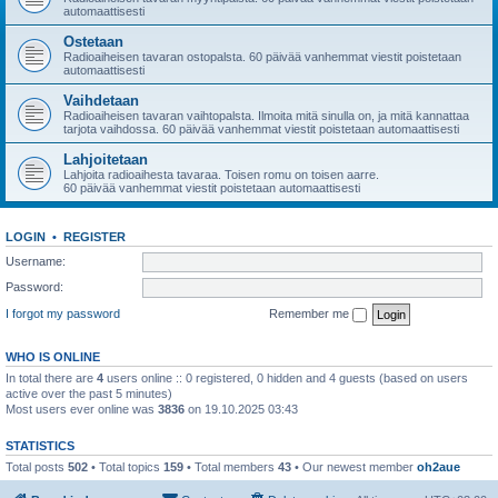
automaattisesti
Ostetaan
Radioaiheisen tavaran ostopalsta. 60 päivää vanhemmat viestit poistetaan
automaattisesti
Vaihdetaan
Radioaiheisen tavaran vaihtopalsta. Ilmoita mitä sinulla on, ja mitä kannattaa
tarjota vaihdossa. 60 päivää vanhemmat viestit poistetaan automaattisesti
Lahjoitetaan
Lahjoita radioaihesta tavaraa. Toisen romu on toisen aarre.
60 päivää vanhemmat viestit poistetaan automaattisesti
LOGIN
•
REGISTER
Username:
Password:
I forgot my password
Remember me
WHO IS ONLINE
In total there are
4
users online :: 0 registered, 0 hidden and 4 guests (based on users
active over the past 5 minutes)
Most users ever online was
3836
on 19.10.2025 03:43
STATISTICS
Total posts
502
• Total topics
159
• Total members
43
• Our newest member
oh2aue