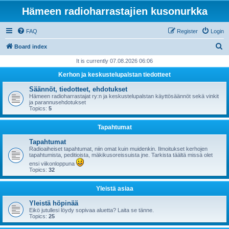
Hämeen radioharrastajien kusonurkka
FAQ
Register
Login
S
Board index
e
It is currently 07.08.2026 06:06
a
Kerhon ja keskustelupalstan tiedotteet
r
Säännöt, tiedotteet, ehdotukset
c
Hämeen radioharrastajat ry:n ja keskustelupalstan käyttösäännöt sekä vinkit
ja parannusehdotukset
h
Topics:
5
Tapahtumat
Tapahtumat
Radioaiheiset tapahtumat, niin omat kuin muidenkin. Ilmoitukset kerhojen
tapahtumista, peditioista, mäkikusoreissuista jne. Tarkista täältä missä olet
ensi viikonloppuna
Topics:
32
Yleistä asiaa
Yleistä höpinää
Eikö jutullesi löydy sopivaa aluetta? Laita se tänne.
Topics:
25