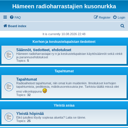
Hämeen radioharrastajien kusonurkka
FAQ
Register
Login
S
Board index
e
It is currently 10.08.2026 22:48
a
Kerhon ja keskustelupalstan tiedotteet
r
Säännöt, tiedotteet, ehdotukset
c
Hämeen radioharrastajat ry:n ja keskustelupalstan käyttösäännöt sekä vinkit
ja parannusehdotukset
h
Topics:
5
Tapahtumat
Tapahtumat
Radioaiheiset tapahtumat, niin omat kuin muidenkin. Ilmoitukset kerhojen
tapahtumista, peditioista, mäkikusoreissuista jne. Tarkista täältä missä olet
ensi viikonloppuna
Topics:
32
Yleistä asiaa
Yleistä höpinää
Eikö jutullesi löydy sopivaa aluetta? Laita se tänne.
Topics:
25