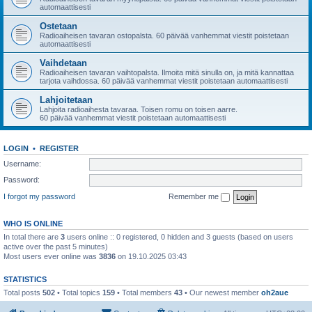
automaattisesti
Ostetaan
Radioaiheisen tavaran ostopalsta. 60 päivää vanhemmat viestit poistetaan
automaattisesti
Vaihdetaan
Radioaiheisen tavaran vaihtopalsta. Ilmoita mitä sinulla on, ja mitä kannattaa
tarjota vaihdossa. 60 päivää vanhemmat viestit poistetaan automaattisesti
Lahjoitetaan
Lahjoita radioaihesta tavaraa. Toisen romu on toisen aarre.
60 päivää vanhemmat viestit poistetaan automaattisesti
LOGIN
•
REGISTER
Username:
Password:
I forgot my password
Remember me
WHO IS ONLINE
In total there are
3
users online :: 0 registered, 0 hidden and 3 guests (based on users
active over the past 5 minutes)
Most users ever online was
3836
on 19.10.2025 03:43
STATISTICS
Total posts
502
• Total topics
159
• Total members
43
• Our newest member
oh2aue