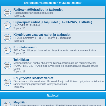
Eri radioharrastealueiden mukaiset osastot
Radioamatööriradiot- ja taajuudet
Radioamatööriaiheinen keskustelu
Topics:
20
Lupavapaat radiot ja taajuudet (LA-CB-PR27, PMR446)
LA-CB-PR27, PMR446
Topics:
18
Käyttöluvan vaativat radiot ja taajuudet
RHA68, ammattiVHF- ja UHF, meriVHF, ilmailualue
Topics:
5
Kuunteluosasto
SWL- DX- Utility- ym. kuunteluun liittyvä tarinointi laitteista ja taajuuksista
Topics:
10
Tekniikkaa
Modifiointiohjeet, huolto-ohjeet ym. Kirjoita otsikon alkuun radiolaitetyyppi
(HAM, PMR, CB, RHA68 jne). Myös linkit ko. materiaalia sisältäville sivuille
tänne.
Topics:
18
Eri yritysten sisäiset verkot
Ei varsinaisesti harrastealue. Keskustelua ja tiedotteita eri yritysten omistamien
radioverkkojen järjestelmistä ja käyttöönotoista.
Topics:
5
Radiotori
Myydään
Radioaiheisen tavaran myyntipalsta. 60 päivää vanhemmat viestit poistetaan