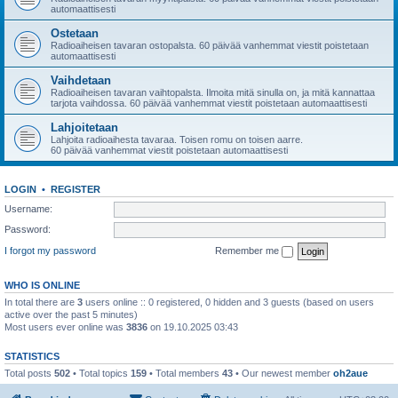
automaattisesti
Ostetaan
Radioaiheisen tavaran ostopalsta. 60 päivää vanhemmat viestit poistetaan
automaattisesti
Vaihdetaan
Radioaiheisen tavaran vaihtopalsta. Ilmoita mitä sinulla on, ja mitä kannattaa
tarjota vaihdossa. 60 päivää vanhemmat viestit poistetaan automaattisesti
Lahjoitetaan
Lahjoita radioaihesta tavaraa. Toisen romu on toisen aarre.
60 päivää vanhemmat viestit poistetaan automaattisesti
LOGIN
•
REGISTER
Username:
Password:
I forgot my password
Remember me
WHO IS ONLINE
In total there are
3
users online :: 0 registered, 0 hidden and 3 guests (based on users
active over the past 5 minutes)
Most users ever online was
3836
on 19.10.2025 03:43
STATISTICS
Total posts
502
• Total topics
159
• Total members
43
• Our newest member
oh2aue