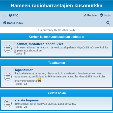
Hämeen radioharrastajien kusonurkka
FAQ
Register
Login
S
Board index
e
It is currently 07.08.2026 04:47
a
Kerhon ja keskustelupalstan tiedotteet
r
Säännöt, tiedotteet, ehdotukset
c
Hämeen radioharrastajat ry:n ja keskustelupalstan käyttösäännöt sekä vinkit
ja parannusehdotukset
h
Topics:
5
Tapahtumat
Tapahtumat
Radioaiheiset tapahtumat, niin omat kuin muidenkin. Ilmoitukset kerhojen
tapahtumista, peditioista, mäkikusoreissuista jne. Tarkista täältä missä olet
ensi viikonloppuna
Topics:
32
Yleistä asiaa
Yleistä höpinää
Eikö jutullesi löydy sopivaa aluetta? Laita se tänne.
Topics:
25