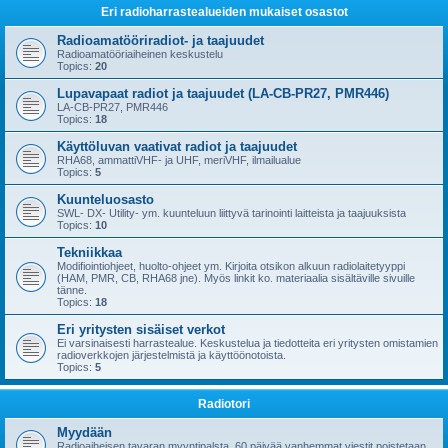
Eri radioharrastealueiden mukaiset osastot
Radioamatööriradiot- ja taajuudet
Radioamatööriaiheinen keskustelu
Topics:
20
Lupavapaat radiot ja taajuudet (LA-CB-PR27, PMR446)
LA-CB-PR27, PMR446
Topics:
18
Käyttöluvan vaativat radiot ja taajuudet
RHA68, ammattiVHF- ja UHF, meriVHF, ilmailualue
Topics:
5
Kuunteluosasto
SWL- DX- Utility- ym. kuunteluun liittyvä tarinointi laitteista ja taajuuksista
Topics:
10
Tekniikkaa
Modifiointiohjeet, huolto-ohjeet ym. Kirjoita otsikon alkuun radiolaitetyyppi
(HAM, PMR, CB, RHA68 jne). Myös linkit ko. materiaalia sisältäville sivuille
tänne.
Topics:
18
Eri yritysten sisäiset verkot
Ei varsinaisesti harrastealue. Keskustelua ja tiedotteita eri yritysten omistamien
radioverkkojen järjestelmistä ja käyttöönotoista.
Topics:
5
Radiotori
Myydään
Radioaiheisen tavaran myyntipalsta. 60 päivää vanhemmat viestit poistetaan