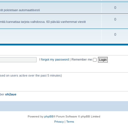
0
it poistetaan automaattisesti
0
ja mitä kannattaa tarjota vaihdossa. 60 päivää vanhemmat viestit
0
I forgot my password
|
Remember me
ased on users active over the past 5 minutes)
mber
oh2aue
Powered by
phpBB
® Forum Software © phpBB Limited
Privacy
|
Terms