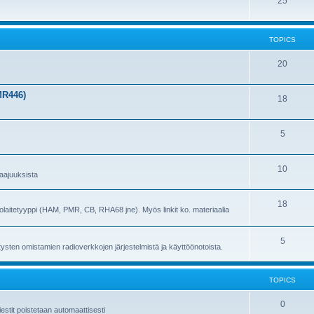
25
TOPICS
20
MR446)
18
5
10
 taajuuksista
18
adiolaitetyyppi (HAM, PMR, CB, RHA68 jne). Myös linkit ko. materiaalia
5
ritysten omistamien radioverkkojen järjestelmistä ja käyttöönotoista.
TOPICS
0
stit poistetaan automaattisesti