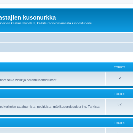
astajien kusonurkka
einen keskustelupalsta, kaikille radiotoiminnasta kiinnostuneille.
TOPICS
5
ännöt sekä vinkit ja parannusehdotukset
TOPICS
32
et kerhojen tapahtumista, peditioista, mäkikusoreissuista jne. Tarkista
TOPICS