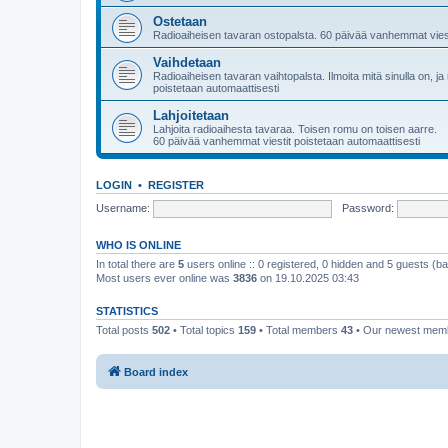
Ostetaan
Radioaiheisen tavaran ostopalsta. 60 päivää vanhemmat viest
Vaihdetaan
Radioaiheisen tavaran vaihtopalsta. Ilmoita mitä sinulla on, 
poistetaan automaattisesti
Lahjoitetaan
Lahjoita radioaihesta tavaraa. Toisen romu on toisen aarre.
60 päivää vanhemmat viestit poistetaan automaattisesti
LOGIN
•
REGISTER
Username:
Password:
WHO IS ONLINE
In total there are
5
users online :: 0 registered, 0 hidden and 5 guests (b
Most users ever online was
3836
on 19.10.2025 03:43
STATISTICS
Total posts
502
• Total topics
159
• Total members
43
• Our newest me
Board index