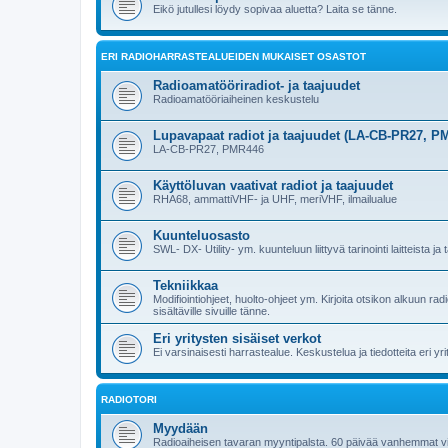
Eikö jutullesi löydy sopivaa aluetta? Laita se tänne.
ERI RADIOHARRASTEALUEIDEN MUKAISET OSASTOT
Radioamatööriradiot- ja taajuudet
Radioamatööriaiheinen keskustelu
Lupavapaat radiot ja taajuudet (LA-CB-PR27, P
LA-CB-PR27, PMR446
Käyttöluvan vaativat radiot ja taajuudet
RHA68, ammattiVHF- ja UHF, meriVHF, ilmailualue
Kuunteluosasto
SWL- DX- Utility- ym. kuunteluun liittyvä tarinointi laitteista ja
Tekniikkaa
Modifiointiohjeet, huolto-ohjeet ym. Kirjoita otsikon alkuun r
sisältäville sivuille tänne.
Eri yritysten sisäiset verkot
Ei varsinaisesti harrastealue. Keskustelua ja tiedotteita eri y
RADIOTORI
Myydään
Radioaiheisen tavaran myyntipalsta. 60 päivää vanhemmat vie