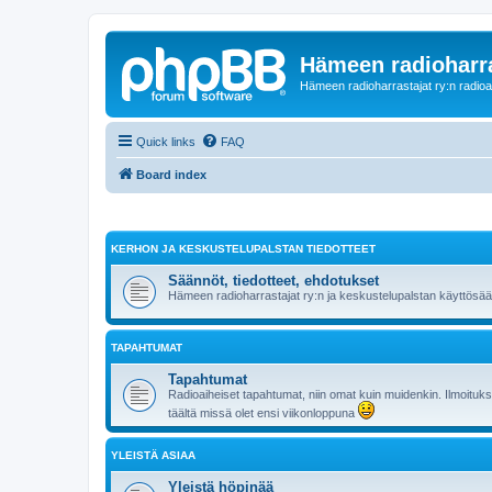
Hämeen radioharr
Hämeen radioharrastajat ry:n radioaih
Quick links
FAQ
Board index
KERHON JA KESKUSTELUPALSTAN TIEDOTTEET
Säännöt, tiedotteet, ehdotukset
Hämeen radioharrastajat ry:n ja keskustelupalstan käyttösä
TAPAHTUMAT
Tapahtumat
Radioaiheiset tapahtumat, niin omat kuin muidenkin. Ilmoituks
täältä missä olet ensi viikonloppuna
YLEISTÄ ASIAA
Yleistä höpinää