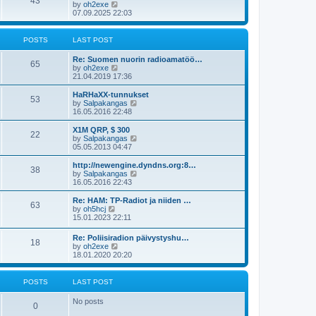
43
a
V
by
oh2exe
t
t
i
07.09.2025 22:03
e
e
s
w
t
t
POSTS
LAST POST
p
h
o
e
Re: Suomen nuorin radioamatöö…
s
l
65
V
by
oh2exe
t
a
i
21.04.2019 17:36
t
e
e
w
HaRHaXX-tunnukset
s
53
t
V
by
Salpakangas
t
h
i
16.05.2016 22:48
p
e
e
o
l
w
X1M QRP, $ 300
s
22
a
t
V
by
Salpakangas
t
t
h
i
05.05.2013 04:47
e
e
e
s
l
w
http://newengine.dyndns.org:8…
t
38
a
t
V
by
Salpakangas
p
t
h
i
16.05.2016 22:43
o
e
e
e
s
s
l
w
Re: HAM: TP-Radiot ja niiden …
t
t
63
a
t
V
by
oh5hcj
p
t
h
i
15.01.2023 22:11
o
e
e
e
s
s
l
w
Re: Poliisiradion päivystyshu…
t
t
a
18
t
V
by
oh2exe
p
t
h
i
18.01.2020 20:20
o
e
e
e
s
s
l
w
t
t
a
t
POSTS
LAST POST
p
t
h
o
e
e
s
No posts
s
l
0
t
t
a