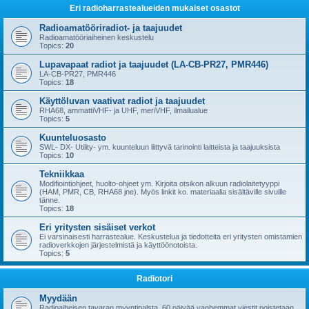
Eri radioharrastealueiden mukaiset osastot
Radioamatööriradiot- ja taajuudet
Radioamatööriaiheinen keskustelu
Topics:
20
Lupavapaat radiot ja taajuudet (LA-CB-PR27, PMR446)
LA-CB-PR27, PMR446
Topics:
18
Käyttöluvan vaativat radiot ja taajuudet
RHA68, ammattiVHF- ja UHF, meriVHF, ilmailualue
Topics:
5
Kuunteluosasto
SWL- DX- Utility- ym. kuunteluun liittyvä tarinointi laitteista ja taajuuksista
Topics:
10
Tekniikkaa
Modifiointiohjeet, huolto-ohjeet ym. Kirjoita otsikon alkuun radiolaitetyyppi
(HAM, PMR, CB, RHA68 jne). Myös linkit ko. materiaalia sisältäville sivuille
tänne.
Topics:
18
Eri yritysten sisäiset verkot
Ei varsinaisesti harrastealue. Keskustelua ja tiedotteita eri yritysten omistamien
radioverkkojen järjestelmistä ja käyttöönotoista.
Topics:
5
Radiotori
Myydään
Radioaiheisen tavaran myyntipalsta. 60 päivää vanhemmat viestit poistetaan