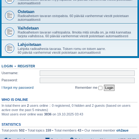
automaattisesti
Ostetaan
Radioaiheisen tavaran ostopalsta. 60 päivää vanhemmat viestit poistetaan
automaattisesti
Vaihdetaan
Radioaiheisen tavaran vaihtopalsta. Ilmoita mitä sinulla on, ja mitä kannattaa
tarjota vaihdossa. 60 päivää vanhemmat viestit poistetaan automaattisesti
Lahjoitetaan
Lahjoita radioaihesta tavaraa. Toisen romu on toisen aarre.
60 päivää vanhemmat viestit poistetaan automaattisesti
LOGIN
•
REGISTER
Username:
Password:
I forgot my password
Remember me
WHO IS ONLINE
In total there are
2
users online :: 0 registered, 0 hidden and 2 guests (based on users
active over the past 5 minutes)
Most users ever online was
3836
on 19.10.2025 03:43
STATISTICS
Total posts
502
• Total topics
159
• Total members
43
• Our newest member
oh2aue