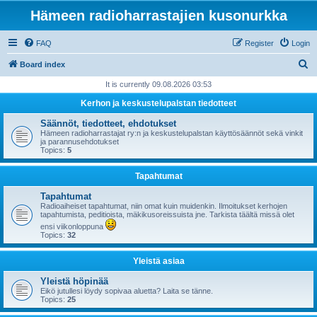
Hämeen radioharrastajien kusonurkka
FAQ
Register
Login
S
Board index
e
It is currently 09.08.2026 03:53
a
Kerhon ja keskustelupalstan tiedotteet
r
Säännöt, tiedotteet, ehdotukset
c
Hämeen radioharrastajat ry:n ja keskustelupalstan käyttösäännöt sekä vinkit
ja parannusehdotukset
h
Topics:
5
Tapahtumat
Tapahtumat
Radioaiheiset tapahtumat, niin omat kuin muidenkin. Ilmoitukset kerhojen
tapahtumista, peditioista, mäkikusoreissuista jne. Tarkista täältä missä olet
ensi viikonloppuna
Topics:
32
Yleistä asiaa
Yleistä höpinää
Eikö jutullesi löydy sopivaa aluetta? Laita se tänne.
Topics:
25