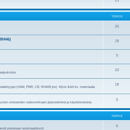
25
TOPICS
20
MR446)
18
5
10
 taajuuksista
18
adiolaitetyyppi (HAM, PMR, CB, RHA68 jne). Myös linkit ko. materiaalia
5
ritysten omistamien radioverkkojen järjestelmistä ja käyttöönotoista.
TOPICS
0
stit poistetaan automaattisesti