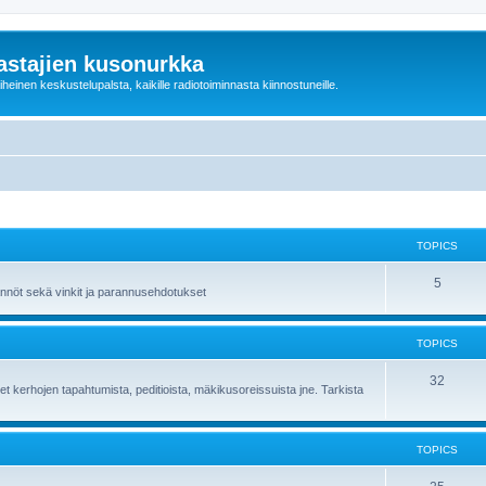
astajien kusonurkka
einen keskustelupalsta, kaikille radiotoiminnasta kiinnostuneille.
TOPICS
5
ännöt sekä vinkit ja parannusehdotukset
TOPICS
32
et kerhojen tapahtumista, peditioista, mäkikusoreissuista jne. Tarkista
TOPICS