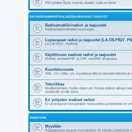
Eikö jutullesi löydy sopivaa aluetta? Laita se tänne.
ERI RADIOHARRASTEALUEIDEN MUKAISET OSASTOT
Radioamatööriradiot- ja taajuudet
Radioamatööriaiheinen keskustelu
Lupavapaat radiot ja taajuudet (LA-CB-PR27, P
LA-CB-PR27, PMR446
Käyttöluvan vaativat radiot ja taajuudet
RHA68, ammattiVHF- ja UHF, meriVHF, ilmailualue
Kuunteluosasto
SWL- DX- Utility- ym. kuunteluun liittyvä tarinointi laitteista ja
Tekniikkaa
Modifiointiohjeet, huolto-ohjeet ym. Kirjoita otsikon alkuun r
sisältäville sivuille tänne.
Eri yritysten sisäiset verkot
Ei varsinaisesti harrastealue. Keskustelua ja tiedotteita eri y
RADIOTORI
Myydään
Radioaiheisen tavaran myyntipalsta. 60 päivää vanhemmat vie