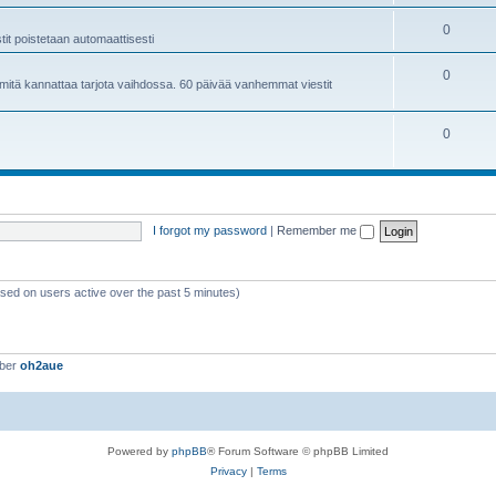
0
it poistetaan automaattisesti
0
ja mitä kannattaa tarjota vaihdossa. 60 päivää vanhemmat viestit
0
I forgot my password
|
Remember me
ased on users active over the past 5 minutes)
mber
oh2aue
Powered by
phpBB
® Forum Software © phpBB Limited
Privacy
|
Terms