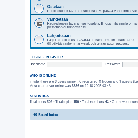
Ostetaan
Radioaiheisen tavaran ostopalsta. 60 päivää vanhemmat viest
Vaihdetaan
Radioaiheisen tavaran vaihtopalsta. Ilmoita mitä sinulla on, 
poistetaan automaattisesti
Lahjoitetaan
Lahjoita radioaihesta tavaraa. Toisen romu on toisen aarre.
60 päivää vanhemmat viestit poistetaan automaattisesti
LOGIN
•
REGISTER
Username:
Password:
WHO IS ONLINE
In total there are
3
users online :: 0 registered, 0 hidden and 3 guests (b
Most users ever online was
3836
on 19.10.2025 03:43
STATISTICS
Total posts
502
• Total topics
159
• Total members
43
• Our newest me
Board index