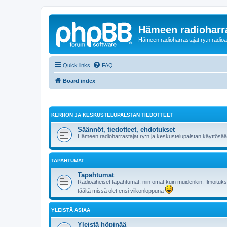
Hämeen radioharr
Hämeen radioharrastajat ry:n radioaih
Quick links
FAQ
Board index
KERHON JA KESKUSTELUPALSTAN TIEDOTTEET
Säännöt, tiedotteet, ehdotukset
Hämeen radioharrastajat ry:n ja keskustelupalstan käyttösä
TAPAHTUMAT
Tapahtumat
Radioaiheiset tapahtumat, niin omat kuin muidenkin. Ilmoituks
täältä missä olet ensi viikonloppuna
YLEISTÄ ASIAA
Yleistä höpinää