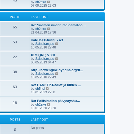
43
a
V
by
oh2exe
t
t
i
07.09.2025 22:03
e
e
s
w
t
t
POSTS
LAST POST
p
h
o
e
Re: Suomen nuorin radioamatöö…
s
l
65
V
by
oh2exe
t
a
i
21.04.2019 17:36
t
e
e
w
HaRHaXX-tunnukset
s
53
t
V
by
Salpakangas
t
h
i
16.05.2016 22:48
p
e
e
o
l
w
X1M QRP, $ 300
s
22
a
t
V
by
Salpakangas
t
t
h
i
05.05.2013 04:47
e
e
e
s
l
w
http://newengine.dyndns.org:8…
t
38
a
t
V
by
Salpakangas
p
t
h
i
16.05.2016 22:43
o
e
e
e
s
s
l
w
Re: HAM: TP-Radiot ja niiden …
t
t
63
a
t
V
by
oh5hcj
p
t
h
i
15.01.2023 22:11
o
e
e
e
s
s
l
w
Re: Poliisiradion päivystyshu…
t
t
a
18
t
V
by
oh2exe
p
t
h
i
18.01.2020 20:20
o
e
e
e
s
s
l
w
t
t
a
t
POSTS
LAST POST
p
t
h
o
e
e
s
No posts
s
l
0
t
t
a